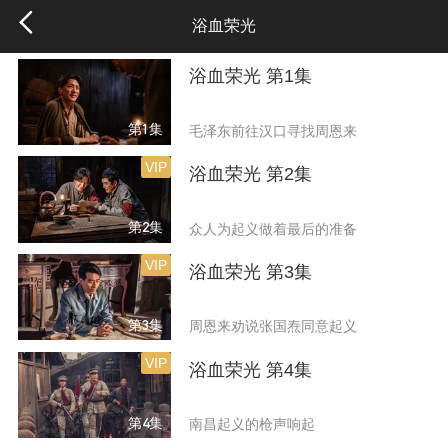
浴血荣光
浴血荣光 第1集
第1集
毛泽东前往汉口寻找周恩来
VIP
浴血荣光 第2集
第2集
众人为起义做着最后的准备
VIP
浴血荣光 第3集
第3集
周恩来劝说张国焘同意起义
VIP
浴血荣光 第4集
第4集
南昌起义的枪声响起