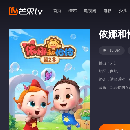
首页
综艺
电视剧
电影
少儿
依娜和
13.0亿
播出：
未知
地区：
内地
简介：适龄适性，
音乐、沉浸式的互