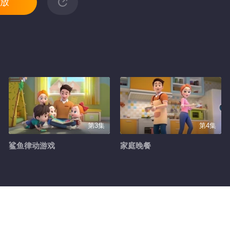
放
第3集
第4集
鲨鱼律动游戏
家庭晚餐