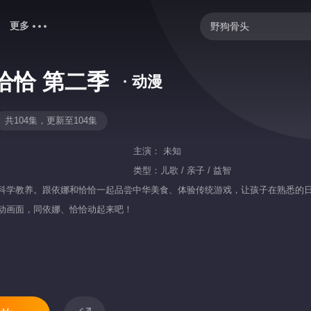
更多
野狗骨头
中餐厅·南洋拾光季
恰恰 第二季
· 动漫
快乐老家
我们的宿舍·归心季
共104集，更新至104集
你好，星期六
主演：
未知
密室大逃脱 第八季
类型：
儿歌 / 亲子 / 益智
科学教养。跟依娜和恰恰一起品尝中华美食、体验传统游戏，让孩子在熟悉的
御廷谣
动画面，同依娜、恰恰动起来吧！
爸爸当家 第五季
忙忙碌碌寻宝藏2