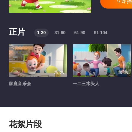
立即播
正片
1-30
31-60
61-90
91-104
第1集
第2集
家庭音乐会
一二三木头人
花絮片段