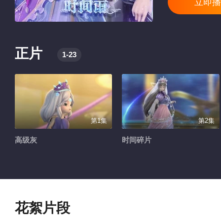
立即播
正片
1-23
第1集
第2集
高级灰
时间碎片
花絮片段