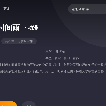
更多
爸爸当家 第五季
忙忙碌碌寻宝藏2
时间雨
· 动漫
妻子的浪漫旅行2026
克制升温
共23集，更新至23集
中餐厅·南洋拾光季
主演：
叶罗丽
歌手2026
类型：
冒险 / 魔幻 / 青春
主时希的时间魔法和御王黎灰的空间魔法碰撞，带得叶罗丽仙境的仙子们一起
炽夏
题闯关成功才能回到原本的世界。另一边，时希通过四时钟看见了宇宙的奥秘
我们的宿舍·归心季
快乐老家
野狗骨头
乘风2026