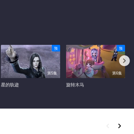
预
预
第5集
第6集
星的轨迹
旋转木马