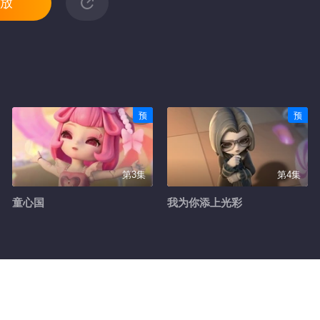
放
预
预
第3集
第4集
童心国
我为你添上光彩