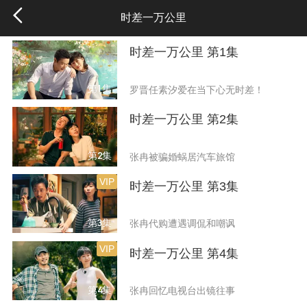
时差一万公里
时差一万公里 第1集
第1集
罗晋任素汐爱在当下心无时差！
时差一万公里 第2集
第2集
张冉被骗婚蜗居汽车旅馆
VIP
时差一万公里 第3集
第3集
张冉代购遭遇调侃和嘲讽
VIP
时差一万公里 第4集
第4集
张冉回忆电视台出镜往事