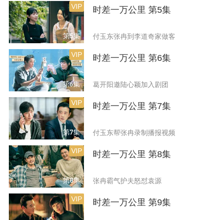
VIP
时差一万公里 第5集
第5集
付玉东张冉到李道奇家做客
VIP
时差一万公里 第6集
第6集
葛开阳邀陆心颖加入剧团
VIP
时差一万公里 第7集
第7集
付玉东帮张冉录制播报视频
VIP
时差一万公里 第8集
第8集
张冉霸气护夫怒怼袁源
VIP
时差一万公里 第9集