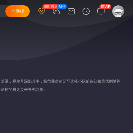
限时特惠
创作
全网搜
笼罩，赛尔号深陷其中，临危受命的SPT先锋小队前往幻象星找到梦神
生命树的树之灵来补充能量。