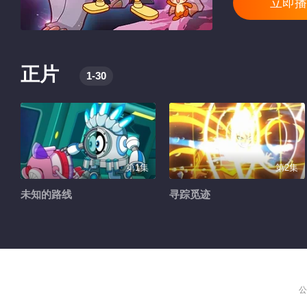
立即播
正片
1-30
第1集
第2集
未知的路线
寻踪觅迹
公