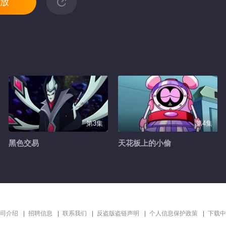
放
第3集
第4集
黑色交易
天花板上的小偷
司介绍
招聘信息
联系我们
反盗版盗链声明
个人信息保护政策
下载中