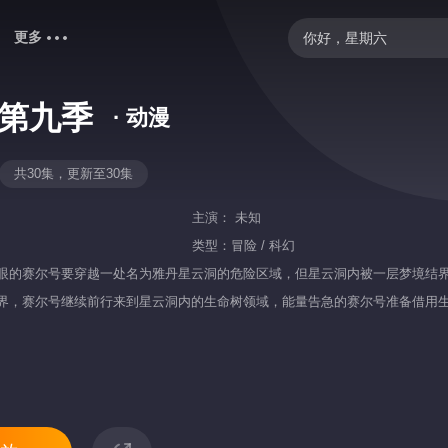
更多
你好，星期六
野狗骨头
 第九季
· 动漫
快乐老家
我们的宿舍·归心季
共30集，更新至30集
歌手2026
主演：
未知
爸爸当家 第五季
类型：
冒险 / 科幻
眼的赛尔号要穿越一处名为雅丹星云洞的危险区域，但星云洞内被一层梦境结界
中餐厅·南洋拾光季
界，赛尔号继续前行来到星云洞内的生命树领域，能量告急的赛尔号准备借用
忙忙碌碌寻宝藏2
御廷谣