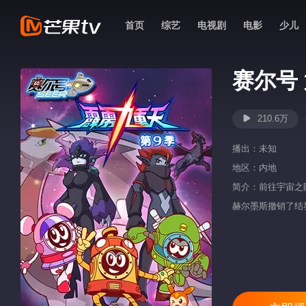
首页
综艺
电视剧
电影
少儿
赛尔号
210.6万
播出：
未知
地区：
内地
简介：前往宇宙之
赫尔墨斯撤销了结