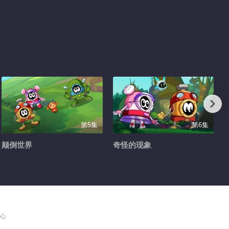
第5集
第6集
颠倒世界
奇怪的现象
心