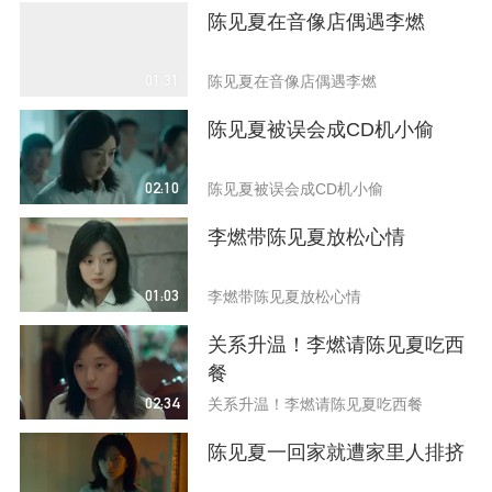
陈见夏在音像店偶遇李燃
01:31
陈见夏在音像店偶遇李燃
陈见夏被误会成CD机小偷
02:10
陈见夏被误会成CD机小偷
李燃带陈见夏放松心情
01:03
李燃带陈见夏放松心情
关系升温！李燃请陈见夏吃西
餐
02:34
关系升温！李燃请陈见夏吃西餐
陈见夏一回家就遭家里人排挤