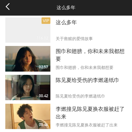
这么多年
VIP
这么多年
116:02
关于救赎的爱情故事
围巾和翅膀，你和未来我都想
要
02:57
围巾和翅膀，你和未来我都想要
陈见夏给受伤的李燃递纸巾
00:42
陈见夏给受伤的李燃递纸巾
李燃撞见陈见夏换衣服被赶了
出来
00:46
李燃撞见陈见夏换衣服被赶了出来