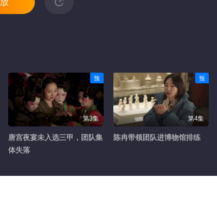
放
预
预
第3集
第4集
唐宫夜宴未入选三甲，团队集
陈冉带领团队进博物馆排练
体失落