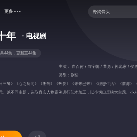
更多
野狗骨头
御廷谣
十年
· 电视剧
密室大逃脱 第八季
你好，星期六
共44集，更新至44集
歌手2026
主演：
白百何 / 白宇帆 / 董勇 / 郭晓东 / 侯勇 
我们的宿舍·归心季
类型：
剧情
日三餐》《心之所向》《砺剑》《热爱》《未来已来》《理想生活》《前海》
快乐老家
元。以不同主题，选取真实人物案例进行艺术加工，以小切口反映大主题、小
忙忙碌碌寻宝藏2
的辉煌成就，展现人民群众获得感、幸福感、安全感不断增强的美好历程！
爸爸当家 第五季