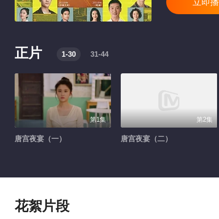
立即播
正片
1-30
31-44
第1集
第2集
唐宫夜宴（一）
唐宫夜宴（二）
花絮片段