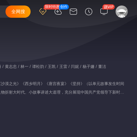
限时特惠
创作
全网搜
/ 黄志忠 / 林一 / 谭松韵 / 王凯 / 王雷 / 闫妮 / 杨子姗 / 董洁
《沙漠之光》《西乡明月》《唐宫夜宴》《坚持》（以单元故事发生时间
人物折射大时代、小故事讲述大道理，充分展现中国共产党领导下新时代