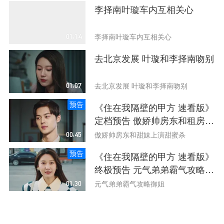
李择南叶璇车内互相关心
01:14
李择南叶璇车内互相关心
去北京发展 叶璇和李择南吻别
01:07
去北京发展 叶璇和李择南吻别
预告
《住在我隔壁的甲方 速看版》
定档预告 傲娇帅房东和租房甜
妹上演爆笑甜蜜杀
00:45
傲娇帅房东和甜妹上演甜蜜杀
预告
《住在我隔壁的甲方 速看版》
终极预告 元气弟弟霸气攻略御
姐
01:30
元气弟弟霸气攻略御姐