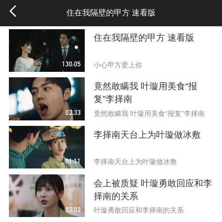
住在我隔壁的甲方 速看版
住在我隔壁的甲方 速看版
130:05
小心甲方爱上你
竟然敢瞒我 叶璇用美食“报
复”李择南
02:33
竟然敢瞒我 叶璇用美食“报复”李择南
李择南天台上为叶璇做冰敷
01:11
李择南天台上为叶璇做冰敷
会上被质疑 叶璇勇敢回应和李
择南的关系
02:03
叶璇勇敢回应和李择南的关系