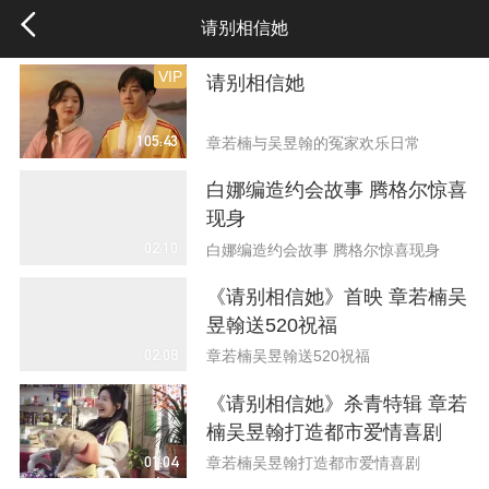
请别相信她
VIP
请别相信她
105:43
章若楠与吴昱翰的冤家欢乐日常
白娜编造约会故事 腾格尔惊喜
现身
02:10
白娜编造约会故事 腾格尔惊喜现身
《请别相信她》首映 章若楠吴
昱翰送520祝福
02:08
章若楠吴昱翰送520祝福
《请别相信她》杀青特辑 章若
楠吴昱翰打造都市爱情喜剧
01:04
章若楠吴昱翰打造都市爱情喜剧