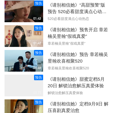
预告
《请别相信她》“高甜预警”版
预告 520必看甜度满点心动热
恋
01:43
520必看甜度满点心动热恋
预告
《请别相信她》预售开启 章若
楠吴昱翰“假戏真爱”
01:47
章若楠吴昱翰“假戏真爱”
预告
《请别相信她》预告 章若楠吴
昱翰欢喜相聚520
00:49
章若楠吴昱翰欢喜相聚520
预告
《请别相信她》甜蜜定档5月
20日 解锁治愈解压真爱体验
00:15
解锁治愈解压真爱体验
预告
《请别相信她》定档9月9日 解
压喜剧真爱治愈