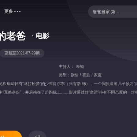
更多
爸爸当家 第五季
忙忙碌碌寻宝藏2
的老爸
· 电影
中餐厅·南洋拾光季
你好，星期六
更新至2021-07-29期
野狗骨头
主持人：
未知
炽夏
类型：
剧情 / 喜剧 / 家庭
见疾病却怀有“马拉松梦”的少年肖尔东（张宥浩 饰），一个固执逼迫儿子预习“
妻子的浪漫旅行2026
中“互换身份”，并肩站在了起跑线上……影片通过对“命运”持有不同态度的一
克制升温
歌手2026
快乐老家
我们的宿舍·归心季