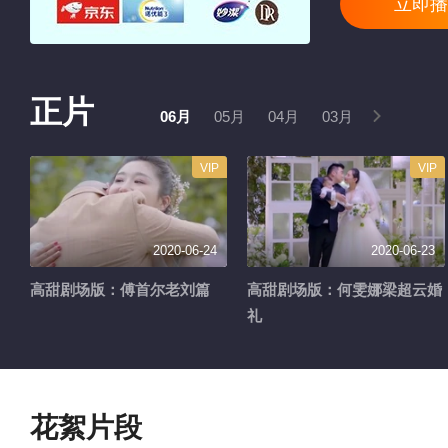
立即播
正片
06月
05月
04月
03月
02月
VIP
VIP
2020-06-24
2020-06-23
高甜剧场版：傅首尔老刘篇
高甜剧场版：何雯娜梁超云婚
礼
花絮片段