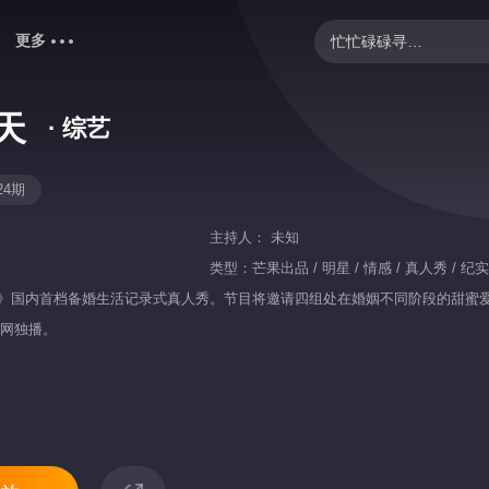
更多
忙忙碌碌寻宝藏2
妻子的浪漫旅行2026
天
· 综艺
野狗骨头
中餐厅·南洋拾光季
24期
炽夏
主持人：
未知
爸爸当家 第五季
类型：
芒果出品 / 明星 / 情感 / 真人秀 / 纪实
天》国内首档备婚生活记录式真人秀。节目将邀请四组处在婚姻不同阶段的甜蜜爱人
你好，星期六
v全网独播。
克制升温
我们的宿舍·归心季
歌手2026
乘风2026