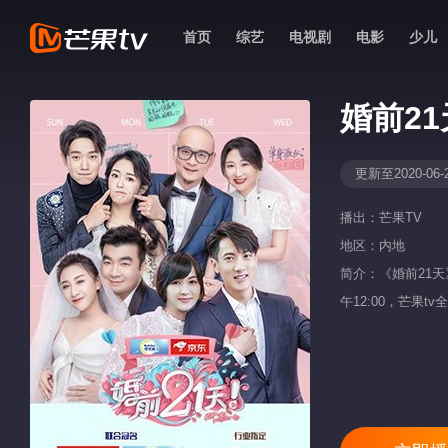
首页
综艺
电视剧
电影
少儿
婚前21
更新至2020-06-
播出：
芒果TV
地区：
内地
简介：《婚前21
午12:00，芒果t