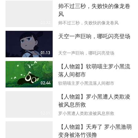
帅不过三秒，失败快的像龙卷
风
00:32
帅不过三秒，失败快的像龙卷风
天空一声巨响，哪吒闪亮登场
01:13
天空一声巨响，哪吒闪亮登场
【人物篇】软萌喵主罗小黑流
落人间都市
02:44
软萌喵主罗小黑流落人间都市
【人物篇】罗小黑遭人类欺凌
被风息所救
02:01
罗小黑遭人类欺凌被风息所救
【人物篇】夭寿了 罗小黑激萌
变身被洛竹强撸