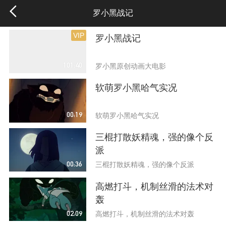
罗小黑战记
VIP
罗小黑战记
101:40
罗小黑原创动画大电影
软萌罗小黑哈气实况
00:19
软萌罗小黑哈气实况
三棍打散妖精魂，强的像个反
派
00:36
三棍打散妖精魂，强的像个反派
高燃打斗，机制丝滑的法术对
轰
02:09
高燃打斗，机制丝滑的法术对轰