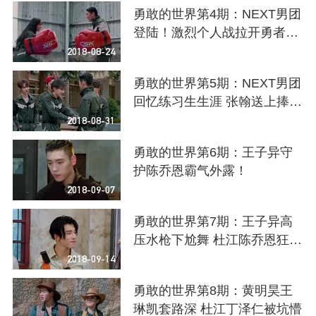
勇敢的世界第4期：NEXT男团
登陆！激烈个人战拉开勇者帷
幕
2018-08-24
勇敢的世界第5期：NEXT男团
回忆练习生生涯 张翰送上捧脸
杀
2018-08-31
勇敢的世界第6期：王子异守
护陈乔恩霸气外露！
2018-09-07
勇敢的世界第7期：王子异高
压水枪下尬舞 杜江陈乔恩狂飙
演技
2018-09-14
勇敢的世界第8期：黄明昊王
琳凯套路深 杜江丁泽仁被坑懵