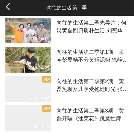
向往的生活 第二季
向往的生活第二季先导片：何
炅黄磊回归质朴生活 刘宪华智
勇双全运泥车
2018-04-13
向往的生活第二季第1期：呆
萌彭昱畅不分黄鳝泥鳅 徐峥花
式秀厨艺获点赞
2018-04-20
VIP
向往的生活第二季第2期：黄
磊热聊女儿享受抱娃时光 张杰
秀俄文海豚音“马大叔与小舅
2018-04-28
舅”
VIP
向往的生活第二季第3期：黄
磊开唱《油菜花》跳魔性舞蹈
李诞深情赋诗致敬劳动者
2018-05-04