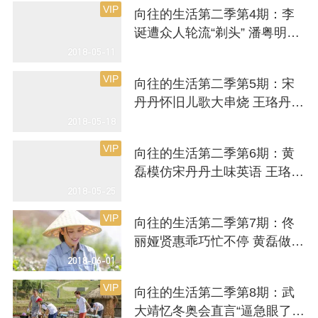
VIP
向往的生活第二季第4期：李
诞遭众人轮流“剃头” 潘粤明发
呆实力诠释“向往瘫”
2018-05-11
VIP
向往的生活第二季第5期：宋
丹丹怀旧儿歌大串烧 王珞丹自
创魔性口头禅
2018-05-18
VIP
向往的生活第二季第6期：黄
磊模仿宋丹丹土味英语 王珞丹
秀花式滑板“以板会友”
2018-05-25
VIP
向往的生活第二季第7期：佟
丽娅贤惠乖巧忙不停 黄磊做熏
鱼吃哭戚薇
2018-06-01
VIP
向往的生活第二季第8期：武
大靖忆冬奥会直言“逼急眼了”