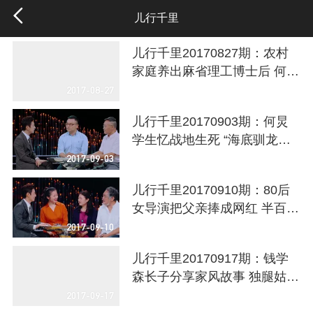
儿行千里
儿行千里20170827期：农村
家庭养出麻省理工博士后 何炅
带你揭秘最牛家风
2017-08-27
儿行千里20170903期：何炅
学生忆战地生死 “海底驯龙
师”诠释家国情怀
2017-09-03
儿行千里20170910期：80后
女导演把父亲捧成网红 半百老
兵替战友尽孝行千里
2017-09-10
儿行千里20170917期：钱学
森长子分享家风故事 独腿姑娘
谢仁慈笑容感染何炅
2017-09-17