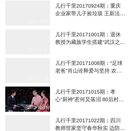
儿行千里20170924期：重庆
企业家带儿子捡垃圾 王新法女
儿传承家风感动全场
2017-09-24
儿行千里20171001期：退休
教授为藏族学生搭建“武汉之
家” 王暾科学报国与地震“赛跑”
2017-10-01
儿行千里20171008期：“足球
老爸”肖山诠释爱与坚持 农村
夫妇七年诚信还粮将爱传递
2017-10-08
儿行千里20171015期：孝
心“厨神”惹何炅落泪 80后村医
知恩图报坚守山村
2017-10-15
儿行千里20171022期：四川
教师世家坚守春华秋实 边防警