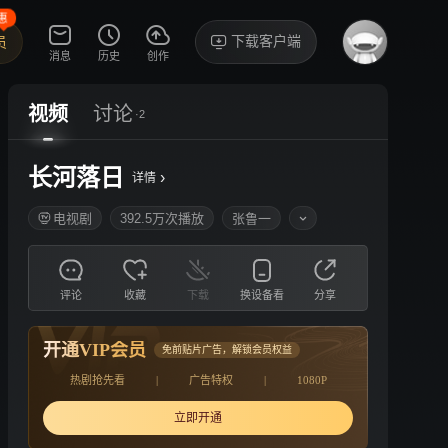
惠
下载客户端
员
消息
历史
创作
视频
讨论
·2
长河落日
›
详情
电视剧
392.5万次播放
张鲁一
评论
收藏
下载
换设备看
分享
开通VIP会员
免前贴片广告，解锁会员权益
热剧抢先看
|
广告特权
|
1080P
立即开通