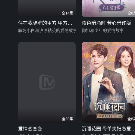
全14集
全8
住在我隔壁的甲方 甲方恋
夜色暗涌时 芳心暗许版
爱手册
职场小白和沪漂精英的爱情故事
御姐和少年的爱情故事
全30集
全8
爱情变变变
沉睡花园 母单夫妇恋爱