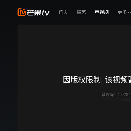
首页
综艺
电视剧
更多
因版权限制, 该视
错误码
：
1.0224
70750689-e866-