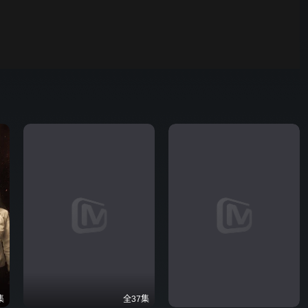
00:01
自动
倍速
发射
集
全37集