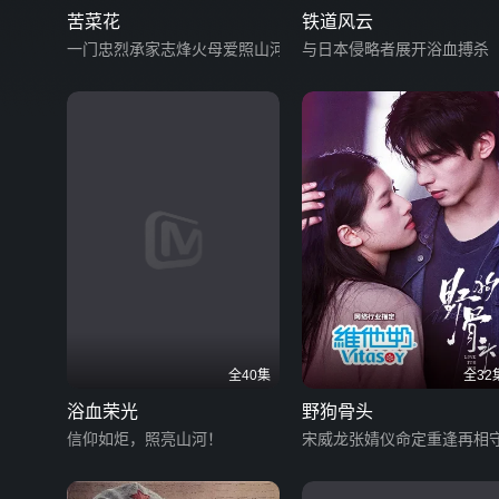
苦菜花
铁道风云
一门忠烈承家志烽火母爱照山河
与日本侵略者展开浴血搏杀
全40集
全32
浴血荣光
野狗骨头
信仰如炬，照亮山河！
宋威龙张婧仪命定重逢再相