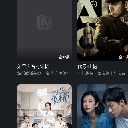
全32集
全32
如果声音有记忆
代号·山豹
魏哲鸣潘美烨上演“声恋情缘”
邢佳栋保卫国家领土与宝藏