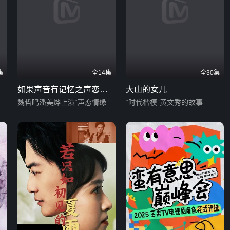
集
全14集
全30集
如果声音有记忆之声恋小
大山的女儿
课堂
魏哲鸣潘美烨上演“声恋情缘”
“时代楷模”黄文秀的故事