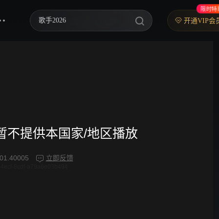
限时特
歌手2026
开通VIP会
你好，星期六
中餐厅·南洋拾光季
快乐老家
野狗骨头
忙忙碌碌寻宝藏2
频暂不提供本国家/地区播放
我们的宿舍·归心季
01.40005
立即反馈
4ecf-8cdf-a79a6e03b494
爸爸当家 第五季
密室大逃脱 第八季