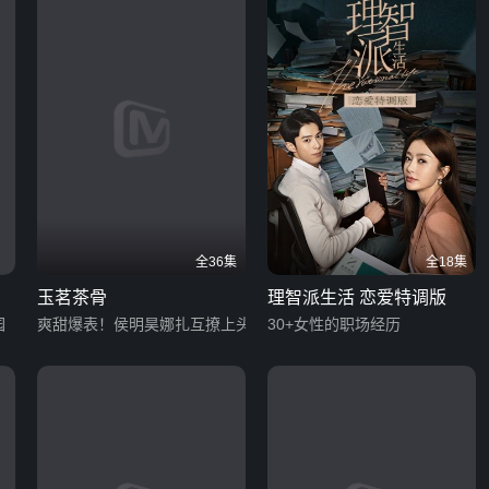
全36集
全18集
玉茗茶骨
理智派生活 恋爱特调版
园
爽甜爆表！侯明昊娜扎互撩上头
30+女性的职场经历