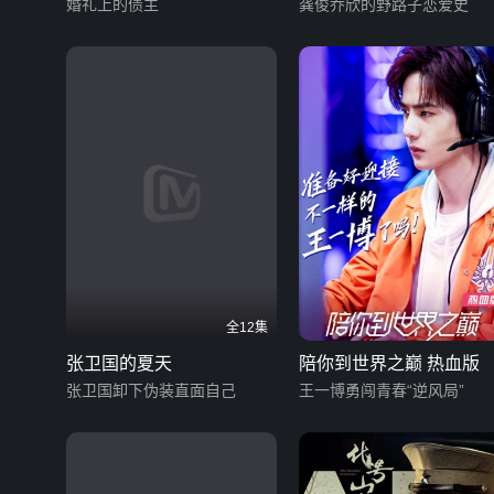
婚礼上的债主
记
龚俊乔欣的野路子恋爱史
全12集
张卫国的夏天
陪你到世界之巅 热血版
张卫国卸下伪装直面自己
王一博勇闯青春“逆风局”