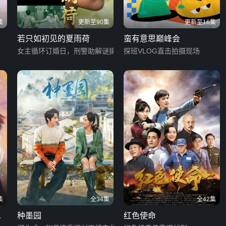
集
更新至90集
更新至16集
若只如初见的夏雨荷
蛮有意思巅峰会
女主循环订婚日，刑警助解谜擒真凶
探班VLOG直击拍摄现场
集
全34集
全42集
日
种墨园
红色使命