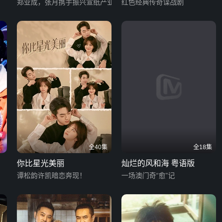
郑业成，张月携手振兴宣纸产业
红色经典传奇谍战剧
全40集
全18集
你比星光美丽
灿烂的风和海 粤语版
谭松韵许凯暗恋奔现！
一场澳门奇“愈”记