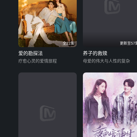
全22集
更新至57
爱的勘探法
养子的救赎
疗愈心灵的爱情旅程
母爱的伟大与人性的复杂