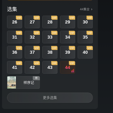
选集
44集全
VIP
VIP
VIP
VIP
VIP
26
27
28
29
30
VIP
VIP
VIP
VIP
VIP
31
32
33
34
35
VIP
VIP
VIP
VIP
VIP
36
37
38
39
40
VIP
VIP
VIP
VIP
41
42
43
44
荐
祥序记
更多选集