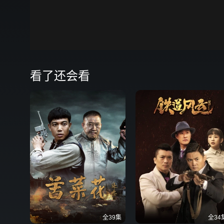
00:00
弹
看了还会看
全39集
全34