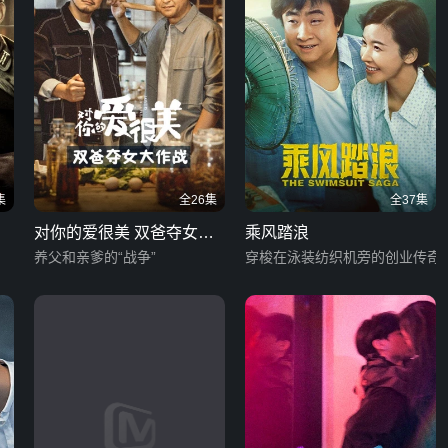
集
全26集
全37集
对你的爱很美 双爸夺女大
乘风踏浪
作战
养父和亲爹的“战争”
穿梭在泳装纺织机旁的创业传奇