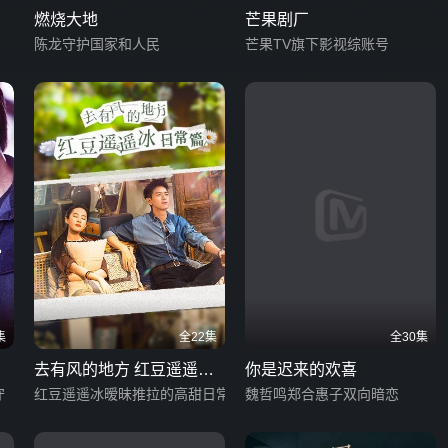
燃烧大地
芒果剧厂
陈龙守护国家和人民
芒果TV旗下影视综账号
集
全22集
全30集
去有风的地方 红豆遥遥冰
你是迟来的欢喜
守
日常篇
红豆遥遥冰暧昧推拉的高甜日常
魏哲鸣郑合惠子双向暗恋