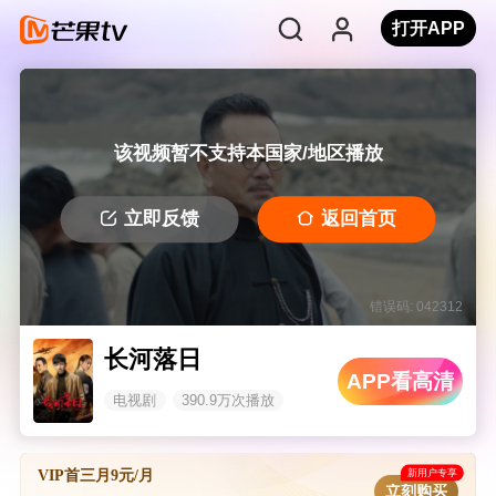
打开APP
该视频暂不支持本国家/地区播放
立即反馈
返回首页
错误码: 042312
长河落日
APP看高清
电视剧
390.9万次播放
新用户专享
VIP首三月9元/月
立刻购买