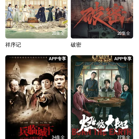
20集全
20集全
祥序记
破密
APP专享
APP专享
34集全
37集全