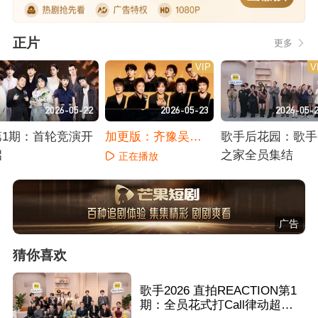
正片
更多
VIP
V
2026-05-22
2026-05-23
2026-05-
第1期：首轮竞演开
加更版：齐豫吴青
歌手后花园：歌手
启
峰约定再合作
之家全员集结
正在播放
正在播放
正在播放
广告
猜你喜欢
歌手2026 直拍REACTION第1
期：全员花式打Call律动超嗨