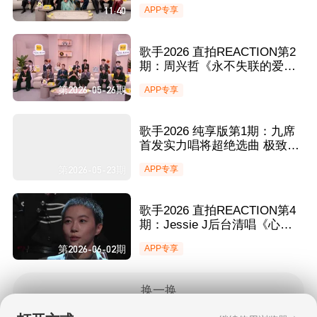
庾澄庆深情演绎窦靖童直呼好
11:40
APP专享
有氛围
歌手2026 直拍REACTION第2
期：周兴哲《永不失联的爱》
歌手之家全员花式接力打Call
第2026-05-26期
APP专享
斯纳吉wink镜头齐豫魏如萱开
启模仿潮
歌手2026 纯享版第1期：九席
首发实力唱将超绝选曲 极致视
听盛宴尽显音乐本色
第2026-05-23期
APP专享
歌手2026 直拍REACTION第4
期：Jessie J后台清唱《心愿
便利贴》福利 窦靖童后台呐喊
第2026-06-02期
APP专享
式碎碎念打气法反差超萌
换一换