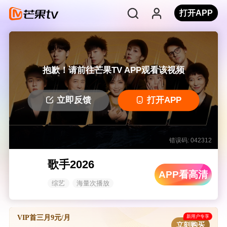
打开APP
抱歉！请前往芒果TV APP观看该视频
立即反馈
打开APP
错误码: 042312
歌手2026
APP看高清
综艺
海量次播放
新用户专享
VIP首三月9元/月
立刻购买