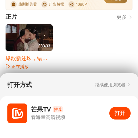
正片
更多
333:33
爆款新还珠，错位
情缘极致拉扯
正在播放
打开方式
继续使用浏览器
广告
猜你喜欢
芒果TV
推荐
打开
APP
37
看海量高清视频
APP专享
APP专享
打开APP
超清画质
评论
下载
分享