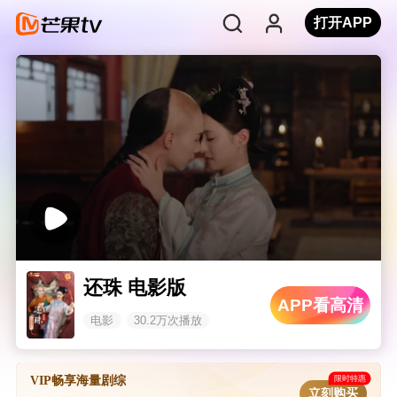
打开APP
还珠 电影版
APP看高清
电影
30.2万次播放
限时特惠
VIP畅享海量剧综
立刻购买