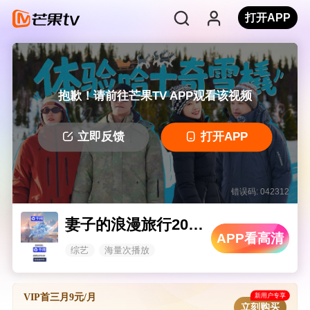
打开APP
抱歉！请前往芒果TV APP观看该视频
立即反馈
打开APP
错误码: 042312
妻子的浪漫旅行2026
APP看高清
综艺
海量次播放
新用户专享
VIP首三月9元/月
立刻购买