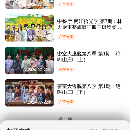
慰 尹浩宇惊喜回归助力营业
第2026-07-24期
APP专享
中餐厅·南洋拾光季 第7期：林
大厨重整旗鼓征服主厨餐桌 王
俊凯手动维持鸡舍秩序引爆笑
第2026-07-31期
APP专享
密室大逃脱第八季 第1期：绝
叫山庄Ⅰ（上）
第2026-07-22期
APP专享
密室大逃脱第八季 第1期：绝
叫山庄Ⅰ（下）
第2026-07-22期
APP专享
换一换