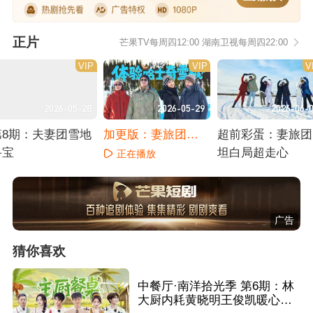
正片
芒果TV每周四12:00 湖南卫视每周四22:00
VIP
VIP
V
2026-05-28
2026-05-29
2026-06-
第8期：夫妻团雪地
加更版：妻旅团极
超前彩蛋：妻旅团
寻宝
地冰浮之旅
坦白局超走心
正在播放
正在播放
正在播放
广告
猜你喜欢
中餐厅·南洋拾光季 第6期：林
大厨内耗黄晓明王俊凯暖心安