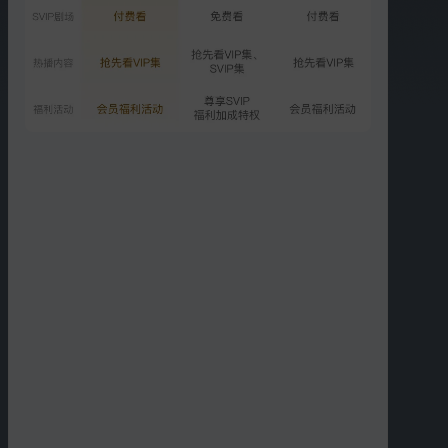
加更版：妻旅团奔赴北极新
旅程
1481.5万次播放
2026-05-22
VIP
超前彩蛋：全员齐聚摩尔曼
斯克
1561.1万次播放
2026-05-27
更多选集
精彩短片
更多
›
00:47
02:32
孙杨张豆豆手写情书互相
跨越山海奔赴俄罗斯的浪
表白
漫大地