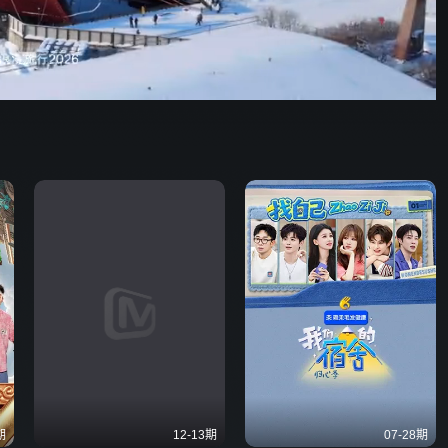
野狗骨头
25:22
576P
倍速
发射
期
12-13期
07-28期