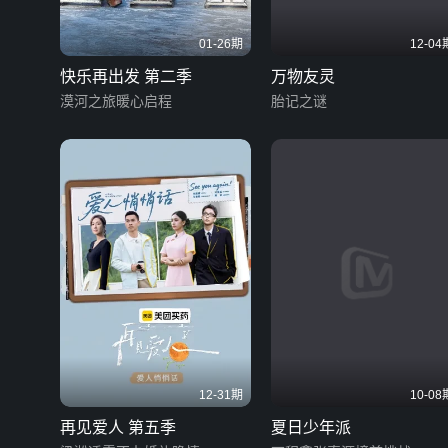
01-26期
12-04
快乐再出发 第二季
万物友灵
漠河之旅暖心启程
胎记之谜
12-31期
10-08
再见爱人 第五季
夏日少年派