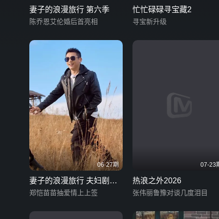
妻子的浪漫旅行 第六季
忙忙碌碌寻宝藏2
陈乔恩艾伦婚后首亮相
寻宝新升级
06-27期
07-23
妻子的浪漫旅行 夫妇剧情
热浪之外2026
版
郑恺苗苗抽爱情上上签
张伟丽鲁豫对谈几度泪目