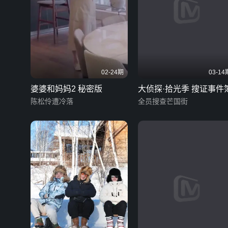
02-24期
03-14
婆婆和妈妈2 秘密版
大侦探·拾光季 搜证事件
陈松伶遭冷落
全员搜查芒国街