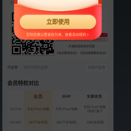
到期前自动续费22元/月，可随时取消。
选集
芒果TV每周四12:00 湖南卫视每周四22:00
22
2026
2025
第六季
第五季
第四季
更多
第三季
第二
立即使用
¥
正片
特别企划
支持
扫码支付
实际优惠以登录后为准，查看活动规则
至少减0.5元
VIP
支付宝扫码随机立减，最高88元
加更版：妻旅团谈夫妻相处
开通前请阅读并同意
模式
《会员服务协议》
《自动续费服务协议》
1473.8万次播放
2026-05-15
代金券
没有可用代金券
兑换代金券
VIP
超前彩蛋：孙杨保护张豆豆
1601.3万次播放
会员特权对比
2026-05-20
VIP
第7期：夫妻团挑战冰浮
1.8亿次播放
2026-05-21
VIP