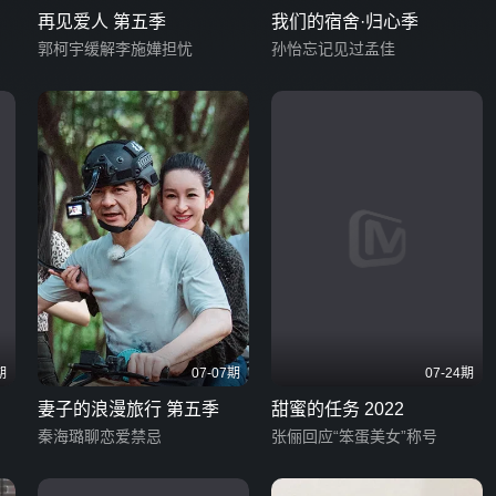
再见爱人 第五季
我们的宿舍·归心季
郭柯宇缓解李施嬅担忧
孙怡忘记见过孟佳
期
07-07期
07-24期
妻子的浪漫旅行 第五季
甜蜜的任务 2022
秦海璐聊恋爱禁忌
张俪回应“笨蛋美女”称号