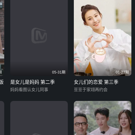
期
05-31期
01-27期
版
是女儿是妈妈 第二季
女儿们的恋爱 第三季
妈妈看图认女儿同事
豆豆于家翊再约会