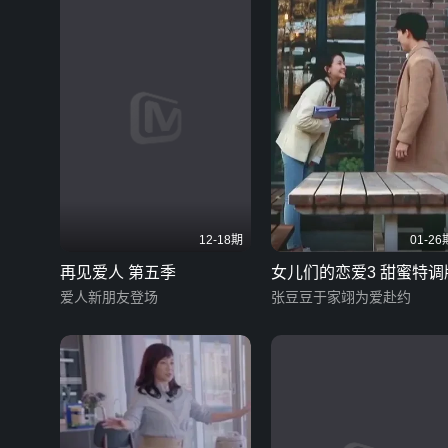
12-18期
01-26
再见爱人 第五季
女儿们的恋爱3 甜蜜特调
爱人新朋友登场
张豆豆于家翊为爱赴约