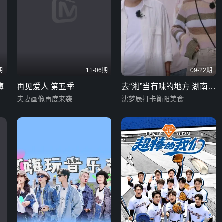
期
11-06期
09-22期
簿
再见爱人 第五季
去“湘”当有味的地方 湖南话
夫妻画像再度来袭
版
沈梦辰打卡衡阳美食