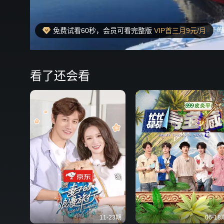
免费试看60秒，会员可看完整版
VIP首三月9元/月
00:19
弹
看了还会看
11-23期
06-18