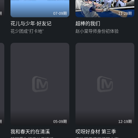
期
07-09期
11-29期
花儿与少年·好友记
超棒的我们
花少团成“打卡地”
赵小棠导师身份初体验
期
05-09期
12-19期
我和春天约在清溪
哎呀好身材 第三季