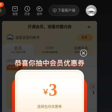
惠
下载客户端
员
消息
历史
创作
开通会员，观看完整内容
视频
讨论
·16
请登录您的账号
登录
妻子的浪漫旅行2026
›
详情
会员
SVIP
全屏会员
手机/电脑/平板
SVIP剧场免费看
电视端也能用
综艺
旅游
婚姻
适用手机/Pad/电脑
首月特惠
评论
收藏
下载
换设备看
161.1万分享
连续包月
连续包年
季
3
22
218
78
开通VIP会员
免前贴片广告，解锁会员权益
￥
¥
¥
¥
热剧抢先看
|
广告特权
|
1080P
22
立即开通
连续包月优惠券