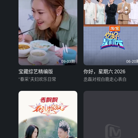
09-03期
06-20
宝藏综艺精编版
你好，星期六 2026
“春采”夫妇欢乐日常
丞磊对视白鹿走心表白