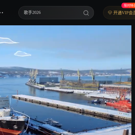
限时特
歌手2026
开通VIP会
乘风2026
中餐厅·南洋拾光季
快乐老家
忙忙碌碌寻宝藏2
妻子的浪漫旅行2026
我们的宿舍·归心季
克制升温
爸爸当家 第五季
你好，星期六