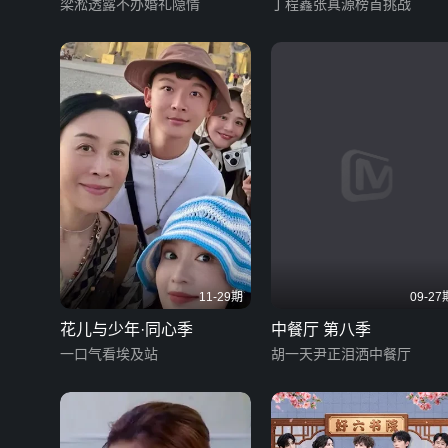
梁淞透露不办婚礼隐情
丁程鑫张真源榜首挑战
11-29期
09-27
花儿与少年·同心季
中餐厅 第八季
一口气看埃及站
胡一天尹正泪洒中餐厅