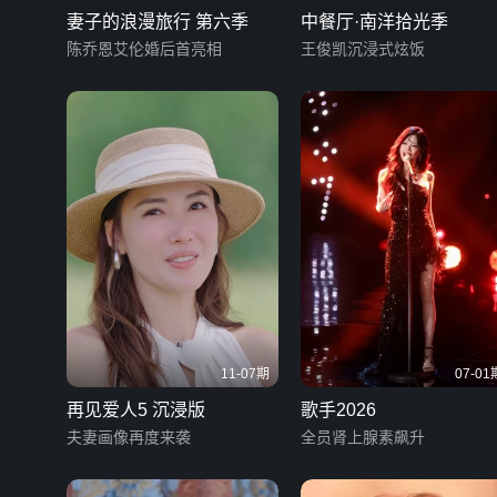
妻子的浪漫旅行 第六季
中餐厅·南洋拾光季
陈乔恩艾伦婚后首亮相
王俊凯沉浸式炫饭
11-07期
07-01
再见爱人5 沉浸版
歌手2026
夫妻画像再度来袭
全员肾上腺素飙升