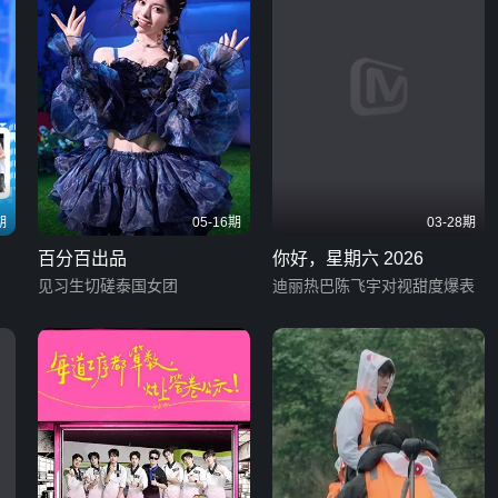
期
05-16期
03-28期
百分百出品
你好，星期六 2026
见习生切磋泰国女团
迪丽热巴陈飞宇对视甜度爆表