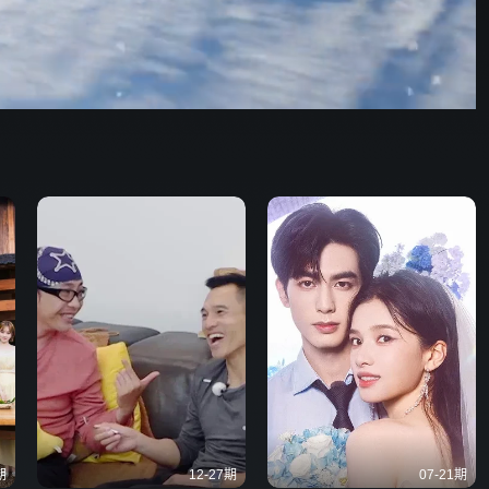
野狗骨头
16:32
576P
倍速
发射
期
12-27期
07-21期