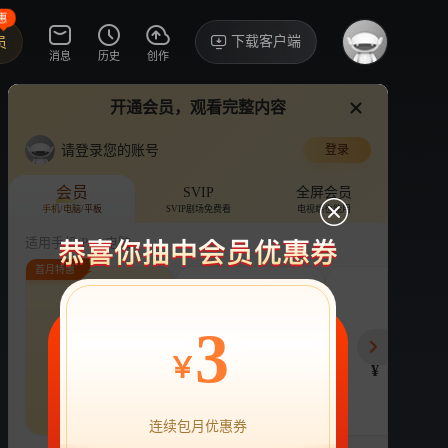
惠
下载客户端
员
消息
历史
创作
开通会员，观看完整内容
视频
讨论
·34
请登录您的账号
登录
妻子的浪漫旅行2026
›
详情
会员
SVIP
全屏会员
手机/电脑/平板
SVIP剧场免费看
电视端也能用
综艺
旅游
婚姻
适用手机/Pad/电脑
首月特惠
评论
收藏
下载
换设备看
161.1万分享
连续包月
连续包年
季
3
22
218
78
开通VIP会员
免前贴片广告，解锁会员权益
￥
¥
¥
¥
热剧抢先看
|
广告特权
|
1080P
22
立即开通
连续包月优惠券