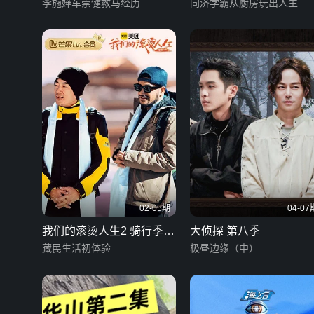
李施嬅车崇健救马经历
同济学霸从厨房玩出人生
02-05期
04-07
我们的滚烫人生2 骑行季
大侦探 第八季
会员加更版
藏民生活初体验
极昼边缘（中）