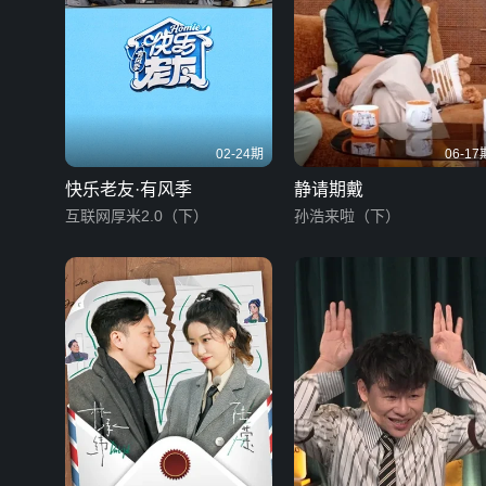
02-24期
06-17
快乐老友·有风季
静请期戴
互联网厚米2.0（下）
孙浩来啦（下）