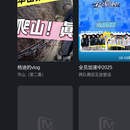
06-19期
08-09
杨迪的vlog
全员加速中2025
华山（第二集）
两队赛前互放狠话