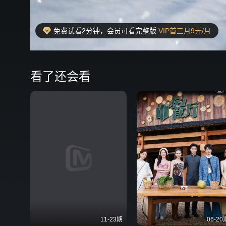
免费试看2分钟，会员可看完整版
VIP首三月9元/月
00:17
弹
看了还会看
11-23期
06-20