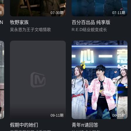
期
07-30期
07-11期
N
牧野家族
百分百出品 纯享版
吴永恩为王子文唱情歌
R.E.D结业蜕变成长
期
09-11期
06-25期
假期中的她们
青年π请回答