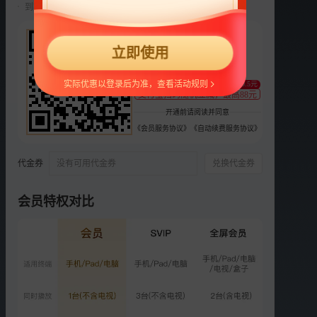
到期前自动续费22元/月，可随时取消。
选集
芒果TV每周四12:00 湖南卫视每周四22:00
22
2026
2025
第六季
第五季
第四季
更多
第三季
第二
立即使用
¥
正片
特别企划
支持
扫码支付
实际优惠以登录后为准，查看活动规则
至少减0.5元
VIP
支付宝扫码随机立减，最高88元
特别企划：孙杨二十年坚持
开通前请阅读并同意
训练
《会员服务协议》
《自动续费服务协议》
2767.1万次播放
2026-04-10
代金券
没有可用代金券
兑换代金券
VIP
特别企划：金莎孙丞潇见长
辈
会员特权对比
780.1万次播放
2026-04-11
VIP
特别企划：李纯马頔开车起
争执？
1354.9万次播放
2026-04-12
VIP