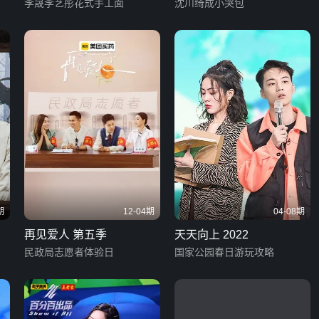
李晟李艺彤花式手工面
沈川绮成小哭包
期
12-04期
04-08期
再见爱人 第五季
天天向上 2022
民政局志愿者体验日
国家公园春日游玩攻略