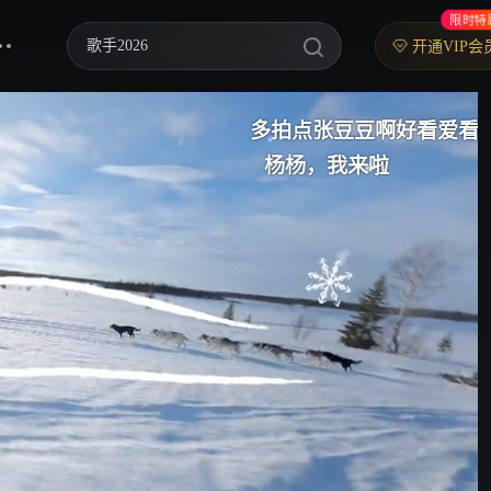
限时特
歌手2026
开通VIP会
乘风2026
多拍点张豆豆啊好看爱看
中餐厅·南洋拾光季
杨杨，我来啦
快乐老家
忙忙碌碌寻宝藏2
妻子的浪漫旅行2026
我们的宿舍·归心季
克制升温
爸爸当家 第五季
你好，星期六