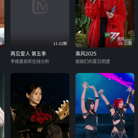
期
11-22期
05-30期
再见爱人 第五季
乘风2025
李维嘉吴昕在线分析
姐姐们的夏日团建