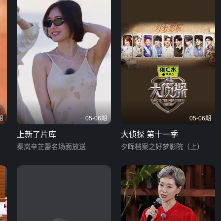
期
05-06期
05-06期
上新了片库
大侦探 第十一季
秦岚辛芷蕾名场面放送
夕晖档案之好梦影院（上）