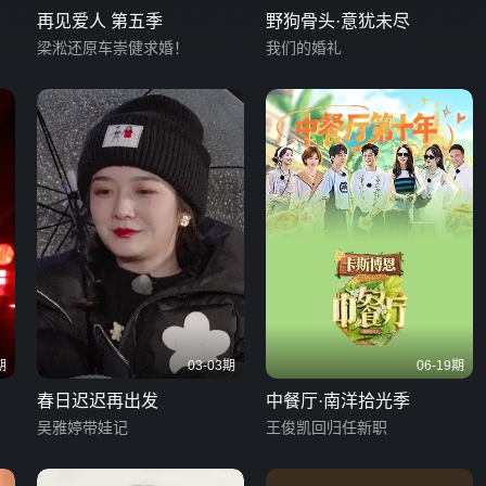
再见爱人 第五季
野狗骨头·意犹未尽
梁淞还原车崇健求婚！
我们的婚礼
期
03-03期
06-19期
春日迟迟再出发
中餐厅·南洋拾光季
吴雅婷带娃记
王俊凯回归任新职