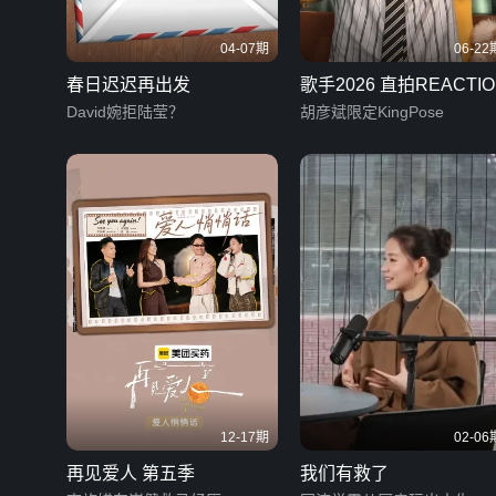
04-07期
06-22
春日迟迟再出发
歌手2026 直拍REACTIO
David婉拒陆莹？
胡彦斌限定KingPose
12-17期
02-06
再见爱人 第五季
我们有救了