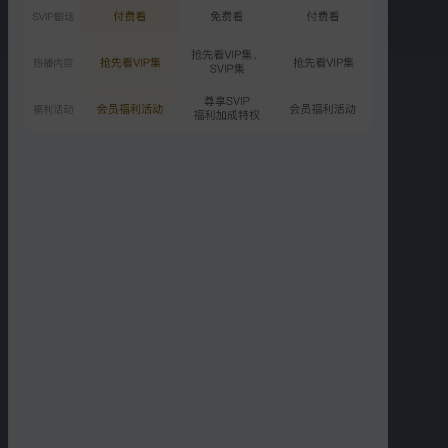
特别企划：秦昊伊能静吃烧
烤
1205.7万次播放
2026-04-13
精彩短片
更多
›
02:36
01:20
孙杨张豆豆家宴前给家人
马頔李纯坏蘑菇坏鱼
买蛋挞
01:17
01:54
马頔李纯车上讨论电车油
秦昊妈妈和伊能静一家相
车
处舒服