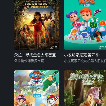
全1集
全26
朵拉：寻找金色太阳密宝
小发明家尼克 第四季
朵拉携伙伴勇探宝藏
小发明家尼克与机器人朋友