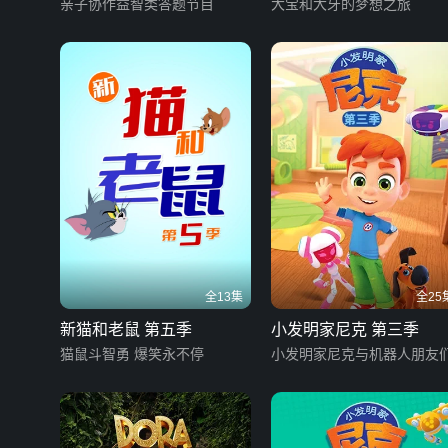
亲子协作益智类答题节目
大宝和大牙的梦想之旅
全13集
全25
新猫和老鼠 第五季
小发明家尼克 第三季
猫鼠斗智勇 爆笑永不停
小发明家尼克与机器人朋友