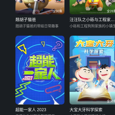
全30集
全26
翘胡子猫爸
汪汪队之小砾与工程家族
翘胡子猫爸的带娃日常趣事
第二季
小砾和工程狗狗家族的小镇
全30
超能一家人 2023
大宝大牙科学探索