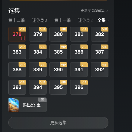
选集
更新至第396集
第十二季
迷你剧3
第十一季
迷你剧2
全集
第十季
迷你
VIP
VIP
VIP
VIP
VIP
378
379
380
381
382
VIP
VIP
VIP
VIP
VIP
383
384
385
386
387
VIP
VIP
VIP
VIP
VIP
388
389
390
391
392
VIP
VIP
VIP
VIP
393
394
395
396
荐
熊出没·重启未来
更多选集