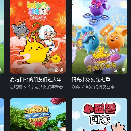
集
全7集
全26集
麦咭和他的朋友们过大年
阳光小兔兔 第七季
麦咭和他的朋友共贺蛇年新春
Q萌小“胖兔”的爆笑囧事