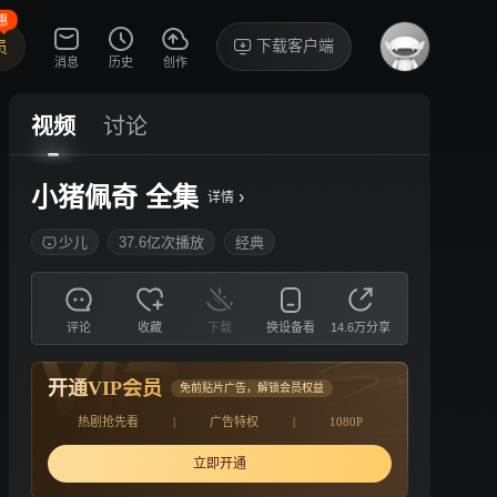
惠
下载客户端
员
消息
历史
创作
视频
讨论
小猪佩奇 全集
›
详情
少儿
37.6亿次播放
经典
评论
收藏
下载
换设备看
14.6万分享
开通VIP会员
免前贴片广告，解锁会员权益
热剧抢先看
|
广告特权
|
1080P
立即开通