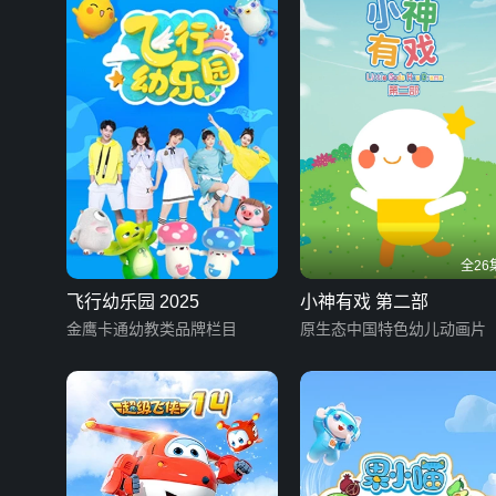
全26
飞行幼乐园 2025
小神有戏 第二部
金鹰卡通幼教类品牌栏目
原生态中国特色幼儿动画片