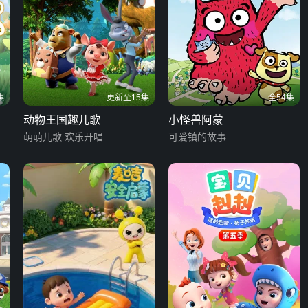
集
更新至15集
全54集
动物王国趣儿歌
小怪兽阿蒙
萌萌儿歌 欢乐开唱
可爱镇的故事