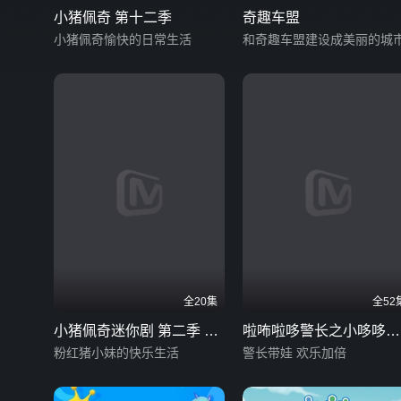
小猪佩奇 第十二季
奇趣车盟
小猪佩奇愉快的日常生活
和奇趣车盟建设成美丽的城
全20集
全52
小猪佩奇迷你剧 第二季 英
啦咘啦哆警长之小哆哆守
文版
粉红猪小妹的快乐生活
护计划
警长带娃 欢乐加倍