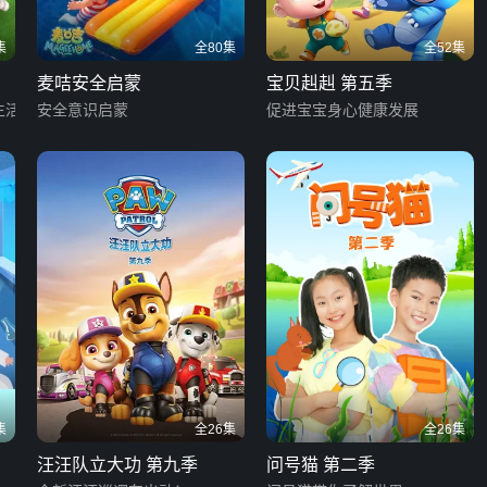
集
全80集
全52集
麦咭安全启蒙
宝贝赳赳 第五季
生活
安全意识启蒙
促进宝宝身心健康发展
集
全26集
全26集
汪汪队立大功 第九季
问号猫 第二季