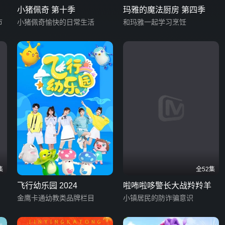
小猪佩奇 第十季
玛雅的魔法厨房 第四季
市
小猪佩奇愉快的日常生活
和玛雅一起学习烹饪
集
全52集
飞行幼乐园 2024
啦咘啦哆警长大战羚羚羊
金鹰卡通幼教类品牌栏目
小镇居民的防诈骗意识