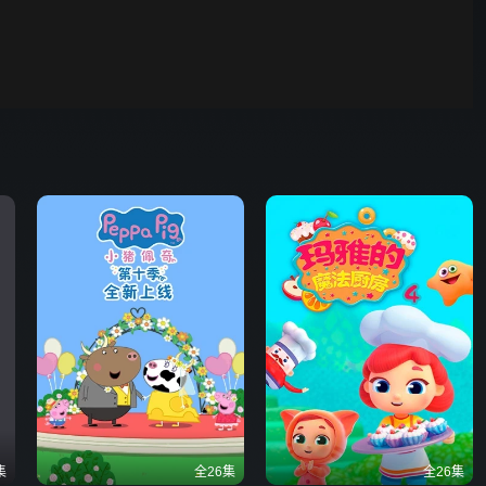
00:01
自动
倍速
发射
集
全26集
全26集