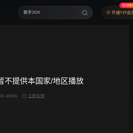
限时特
歌手2026
开通VIP会
你好，星期六
中餐厅·南洋拾光季
快乐老家
野狗骨头
忙忙碌碌寻宝藏2
频暂不提供本国家/地区播放
我们的宿舍·归心季
01.40005
立即反馈
4f94-b2c6-567af79b25a3
爸爸当家 第五季
密室大逃脱 第八季