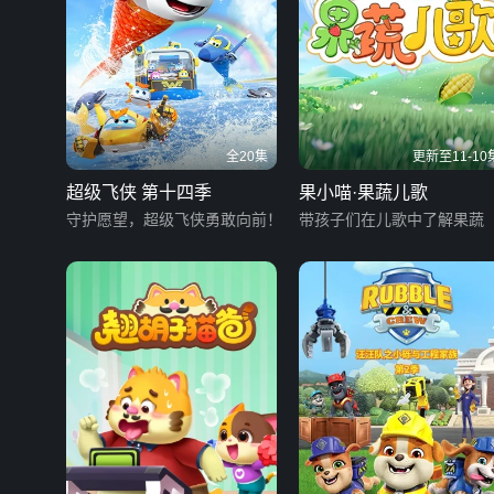
全20集
更新至11-10
超级飞侠 第十四季
果小喵·果蔬儿歌
守护愿望，超级飞侠勇敢向前！
带孩子们在儿歌中了解果蔬