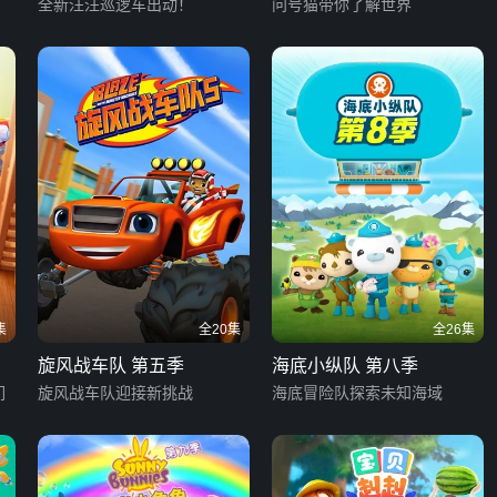
全新汪汪巡逻车出动！
问号猫带你了解世界
集
全20集
全26集
旋风战车队 第五季
海底小纵队 第八季
们
旋风战车队迎接新挑战
海底冒险队探索未知海域