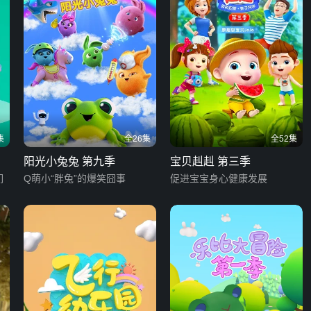
集
全26集
全52集
阳光小兔兔 第九季
宝贝赳赳 第三季
们
Q萌小“胖兔”的爆笑囧事
促进宝宝身心健康发展