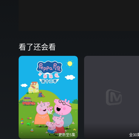
00:00
弹
看了还会看
更新至5集
全30