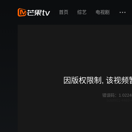
首页
综艺
电视剧
因版权限制, 该视
错误码
：
1.0224
5cfdf901-4469-