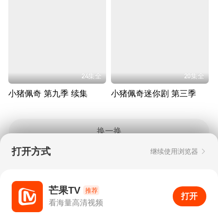
24集全
20集全
小猪佩奇 第九季 续集
小猪佩奇迷你剧 第三季
换一换
打开方式
继续使用浏览器
Copyright © 2006-2026 mgtv.com All Rights
Reserved
互联网出版许可证：新出网证（湘）字08号
芒果TV
推荐
打开
APP
29
看海量高清视频
打开APP
超清画质
评论
下载
分享