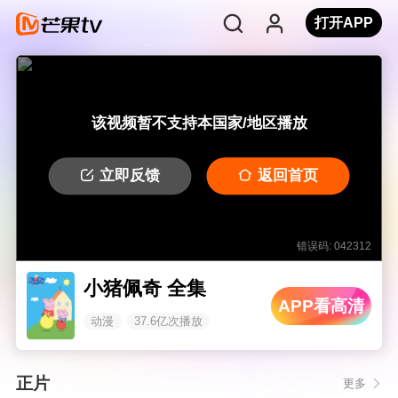
打开APP
该视频暂不支持本国家/地区播放
立即反馈
返回首页
错误码: 042312
小猪佩奇 全集
APP看高清
动漫
37.6亿次播放
正片
更多