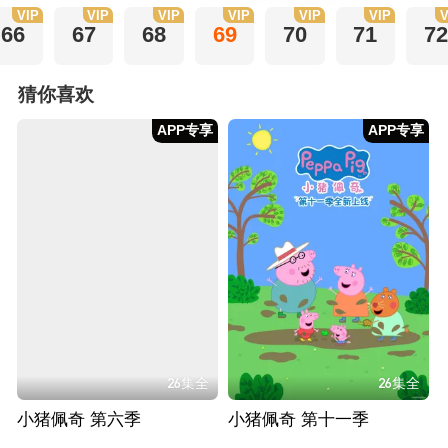
VIP
VIP
VIP
VIP
VIP
VIP
V
66
67
68
69
70
71
72
猜你喜欢
APP专享
APP专享
26集全
26集全
小猪佩奇 第六季
小猪佩奇 第十一季