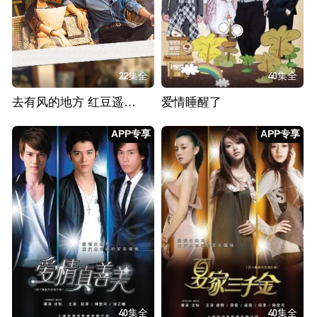
22集全
40集全
去有风的地方 红豆遥遥冰日常篇
爱情睡醒了
APP专享
APP专享
40集全
40集全