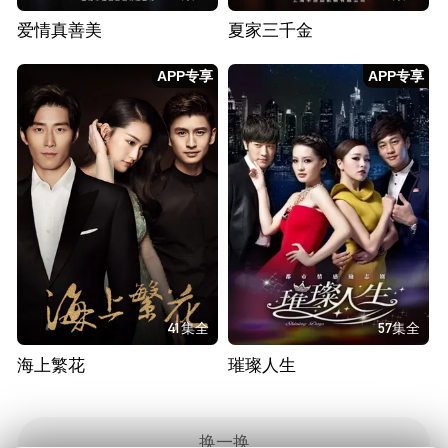
爱情真善美
夏家三千金
APP专享
APP专享
41集全
57集全
海上繁花
璀璨人生
换一换