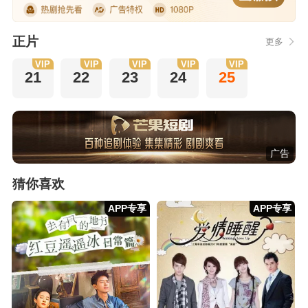
正片
更多
VIP
VIP
VIP
VIP
VIP
21
22
23
24
25
广告
猜你喜欢
APP专享
APP专享