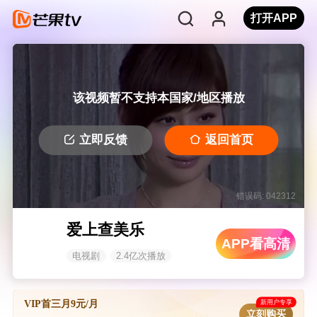
打开APP
该视频暂不支持本国家/地区播放
立即反馈
返回首页
错误码: 042312
爱上查美乐
APP看高清
电视剧
2.4亿次播放
新用户专享
VIP首三月9元/月
立刻购买