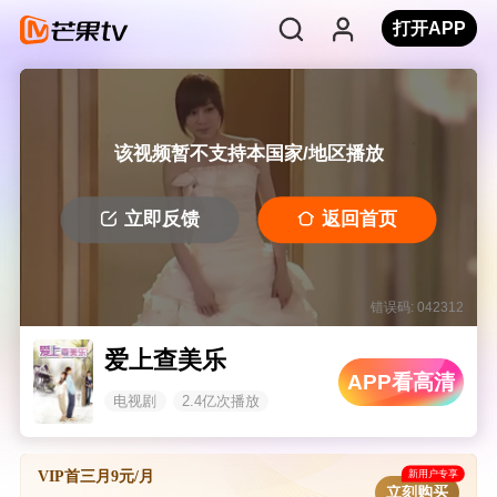
打开APP
该视频暂不支持本国家/地区播放
立即反馈
返回首页
错误码: 042312
爱上查美乐
APP看高清
电视剧
2.4亿次播放
新用户专享
VIP首三月9元/月
立刻购买