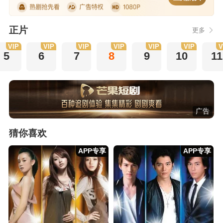
正片
更多
VIP
VIP
VIP
VIP
VIP
VIP
V
5
6
7
8
9
10
11
广告
猜你喜欢
APP专享
APP专享