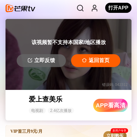
打开APP
该视频暂不支持本国家/地区播放
立即反馈
返回首页
错误码: 042312
爱上查美乐
APP看高清
电视剧
2.4亿次播放
新用户专享
VIP首三月9元/月
立刻购买