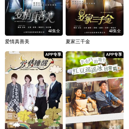
40集全
40集全
爱情真善美
夏家三千金
APP专享
APP专享
40集全
22集全