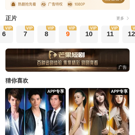
正片
更多
VIP
VIP
VIP
VIP
VIP
VIP
V
6
7
8
9
10
11
12
广告
猜你喜欢
APP专享
APP专享