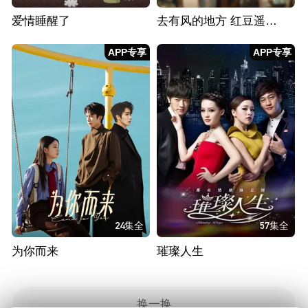
爱情睡醒了
去有风的地方 红豆遥遥冰日常篇
APP专享
APP专享
24集全
57集全
为你而来
璀璨人生
换一换