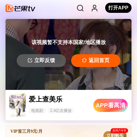
打开APP
该视频暂不支持本国家/地区播放
立即反馈
返回首页
错误码: 042312
爱上查美乐
APP看高清
电视剧
2.4亿次播放
新用户专享
VIP首三月9元/月
立刻购买