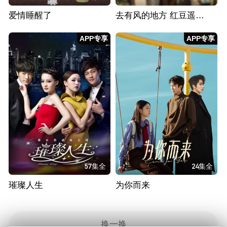
爱情睡醒了
去有风的地方 红豆遥遥冰日常篇
APP专享
APP专享
57集全
24集全
璀璨人生
为你而来
换一换