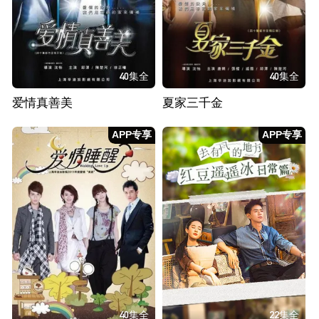
40集全
40集全
爱情真善美
夏家三千金
APP专享
APP专享
40集全
22集全