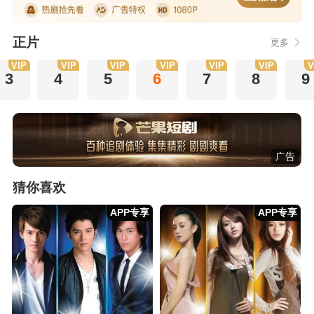
正片
更多
VIP
VIP
VIP
VIP
VIP
VIP
V
3
4
5
6
7
8
9
广告
猜你喜欢
APP专享
APP专享