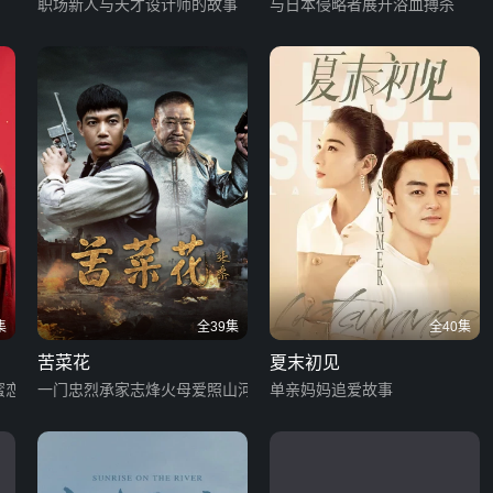
版
职场新人与天才设计师的故事
与日本侵略者展开浴血搏杀
集
全39集
全40集
苦菜花
夏末初见
蜜恋
一门忠烈承家志烽火母爱照山河
单亲妈妈追爱故事