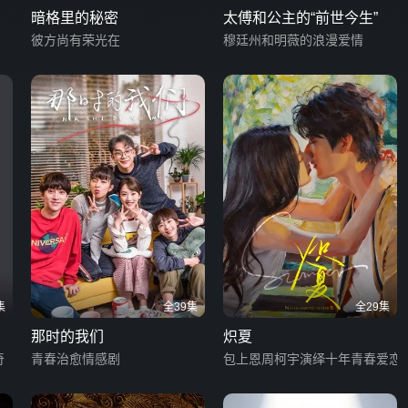
暗格里的秘密
太傅和公主的“前世今生”
彼方尚有荣光在
穆廷州和明薇的浪漫爱情
集
全39集
全29集
那时的我们
炽夏
奇
青春治愈情感剧
包上恩周柯宇演绎十年青春爱恋