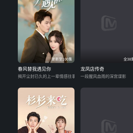
更新至100集
全38
春风替我遇见你
龙凤店传奇
揭开尘封已久的上一辈情感往事
一段腥风血雨的深宫谍影