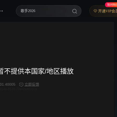
限时特
歌手2026
开通VIP会
你好，星期六
中餐厅·南洋拾光季
快乐老家
野狗骨头
忙忙碌碌寻宝藏2
频暂不提供本国家/地区播放
我们的宿舍·归心季
01.40005
立即反馈
464a-8535-78e4befc001a
爸爸当家 第五季
密室大逃脱 第八季