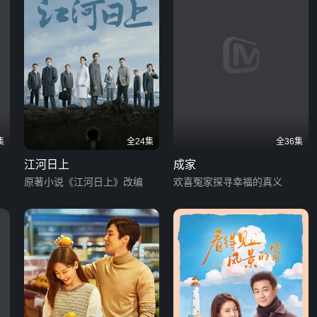
集
全24集
全36集
江河日上
成家
原著小说《江河日上》改编
欢喜冤家探寻幸福的真义