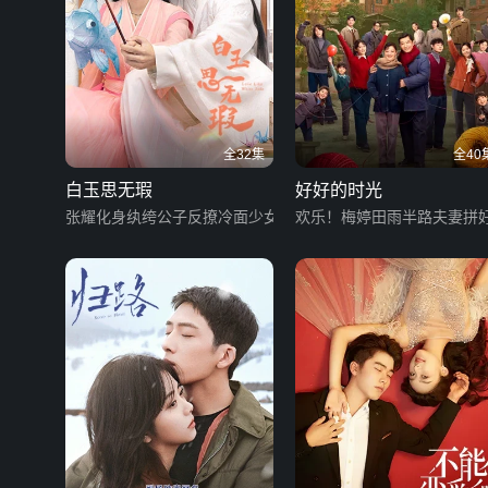
全32集
全40
白玉思无瑕
好好的时光
张耀化身纨绔公子反撩冷面少女
欢乐！梅婷田雨半路夫妻拼