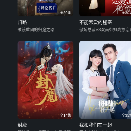
全30集
全30
归路
不能恋爱的秘密
破镜重圆的归途之路
傲娇总裁VS双面御姐高撩恋
全14集
全35
封魔
我和我们在一起