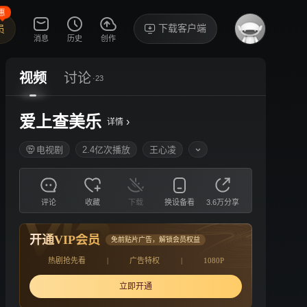
惠
下载客户端
员
消息
历史
创作
视频
讨论
·23
爱上查美乐
›
详情
电视剧
2.4亿次播放
王心凌
评论
收藏
下载
换设备看
3.6万分享
开通VIP会员
免前贴片广告，解锁会员权益
热剧抢先看
|
广告特权
|
1080P
立即开通