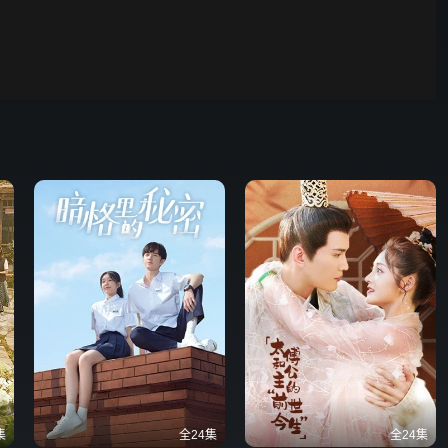
00:01
自动
倍速
发射
集
全24集
全24集