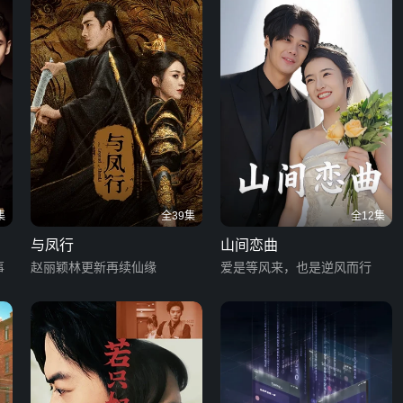
集
全39集
全12集
与凤行
山间恋曲
事
赵丽颖林更新再续仙缘
爱是等风来，也是逆风而行