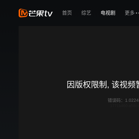
首页
综艺
电视剧
更多
因版权限制, 该视
错误码
：
1.0224
1771b460-a58c-