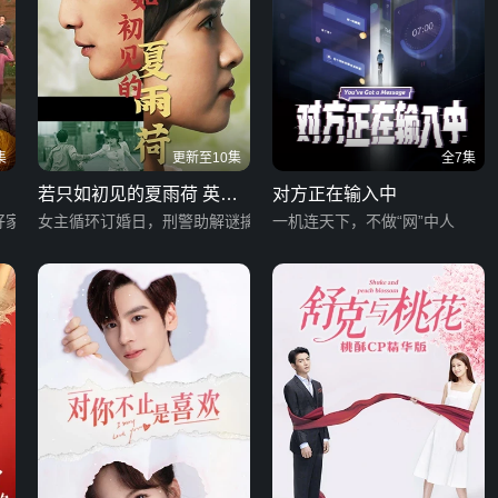
集
更新至10集
全7集
若只如初见的夏雨荷 英文
对方正在输入中
好家
版
女主循环订婚日，刑警助解谜擒真凶
一机连天下，不做“网”中人