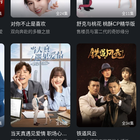
集
全24集
全11集
对你不止是喜欢
舒克与桃花 桃酥CP精华版
爱
双向奔赴的多糖之旅
售楼员与富二代的奇妙缘分
集
全16集
全34集
当天真遇见爱情 职场心动
铁道风云