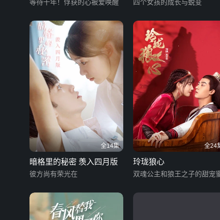
等待千年！俘获的心被爱唤醒
四个女孩的成长与蜕变
全14集
全24
暗格里的秘密 羡入四月版
玲珑狼心
彼方尚有荣光在
双魂公主和狼王之子的甜宠