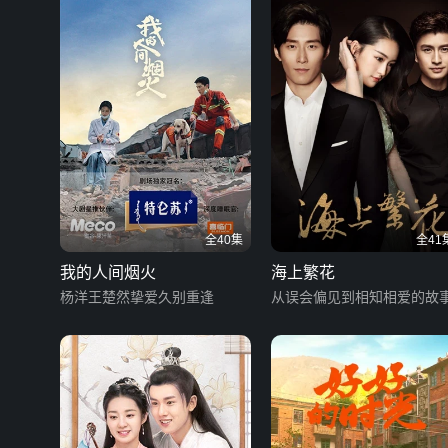
全40集
全41
我的人间烟火
海上繁花
杨洋王楚然挚爱久别重逢
从误会偏见到相知相爱的故