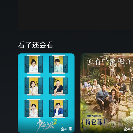
00:00
弹
看了还会看
全40集
全40