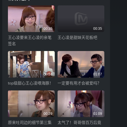
00:35
00:35
王心凌要来王心凌的亲笔
王心凌是甜妹天花板吧
签名
00:53
01:07
top级甜心王心凌喂海豚！
一定要有用才会被爱吗？
00:29
01:09
原来吐司边的细节第三集
太气了！哥哥借百万后竟