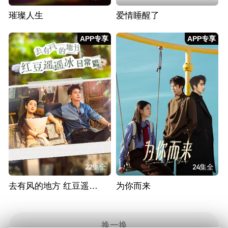
璀璨人生
爱情睡醒了
APP专享
APP专享
22集全
24集全
去有风的地方 红豆遥遥冰日常篇
为你而来
换一换