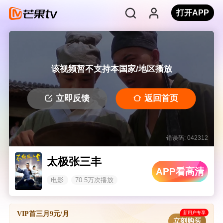
打开APP
该视频暂不支持本国家/地区播放
立即反馈
返回首页
错误码: 042312
太极张三丰
APP看高清
电影
70.5万次播放
新用户专享
VIP首三月9元/月
立刻购买