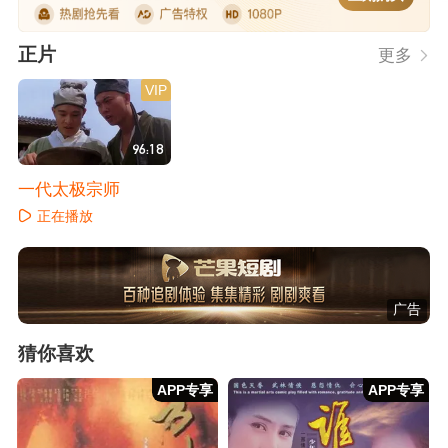
正片
更多
VIP
96:18
一代太极宗师
正在播放
广告
猜你喜欢
APP专享
APP专享