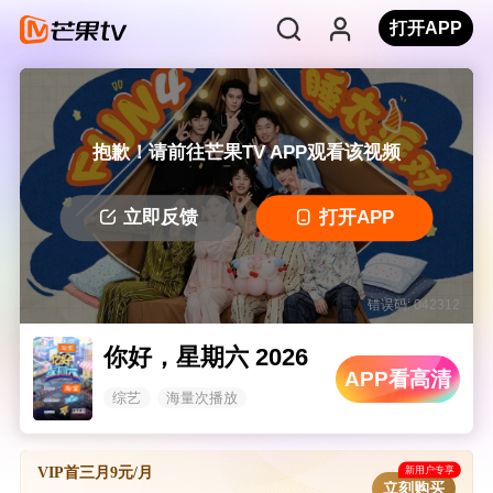
打开APP
抱歉！请前往芒果TV APP观看该视频
立即反馈
打开APP
错误码: 042312
你好，星期六 2026
APP看高清
综艺
海量次播放
新用户专享
VIP首三月9元/月
立刻购买