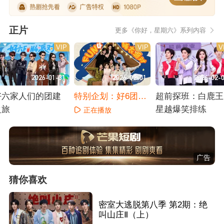
正片
更多《你好，星期六》系列内容
VIP
VIP
V
2026-01-31
2026-02-01
2026-02-
好六家人们的团建
特别企划：好6团全
超前探班：白鹿王
之旅
家福大作战
星越爆笑排练
正在播放
正在播放
正在播放
广告
猜你喜欢
密室大逃脱第八季 第2期：绝
叫山庄Ⅱ（上）