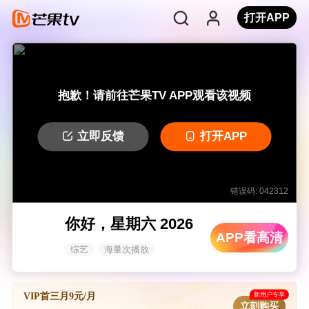
打开APP
抱歉！请前往芒果TV APP观看该视频
立即反馈
打开APP
错误码: 042312
你好，星期六 2026
APP看高清
综艺
海量次播放
新用户专享
VIP首三月9元/月
立刻购买