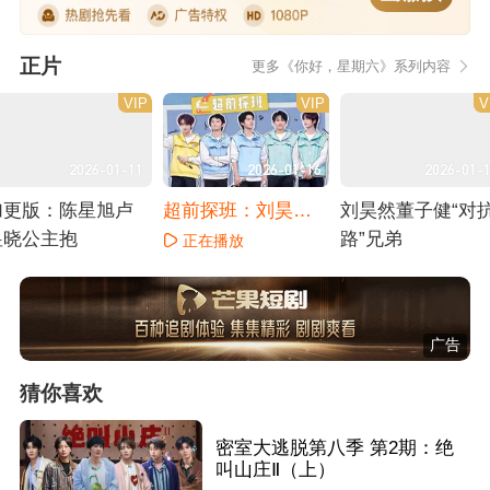
正片
更多《你好，星期六》系列内容
VIP
VIP
V
2026-01-11
2026-01-16
2026-01-
加更版：陈星旭卢
超前探班：刘昊然
刘昊然董子健“对
昱晓公主抱
给董子健庆生
路”兄弟
正在播放
正在播放
正在播放
广告
猜你喜欢
密室大逃脱第八季 第2期：绝
叫山庄Ⅱ（上）