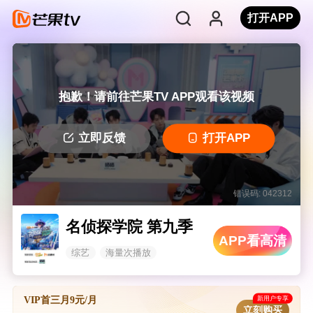
打开APP
抱歉！请前往芒果TV APP观看该视频
立即反馈
打开APP
错误码: 042312
名侦探学院 第九季
APP看高清
综艺
海量次播放
新用户专享
VIP首三月9元/月
立刻购买