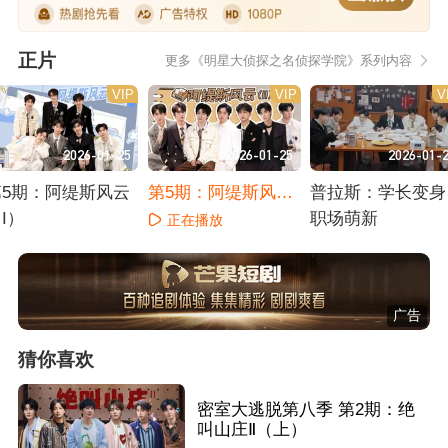
正片
更多《明星大侦探之名侦探学院》系列内容
VIP
VIP
V
2026-01-25
2026-01-25
2026-01-
第5期：阿缇斯风云
第5期：阿缇斯风云
普拉斯：学长变身
I）
（II）
职场萌新
正在播放
正在播放
正在播放
广告
猜你喜欢
密室大逃脱第八季 第2期：绝
叫山庄Ⅱ（上）