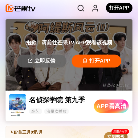
打开APP
抱歉！请前往芒果TV APP观看该视频
立即反馈
打开APP
错误码: 042312
名侦探学院 第九季
APP看高清
综艺
海量次播放
新用户专享
VIP首三月9元/月
立刻购买