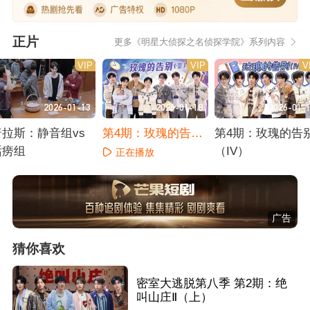
正片
更多《明星大侦探之名侦探学院》系列内容
VIP
VIP
V
2026-01-13
2026-01-18
2026-01-
普拉斯：静音组vs
第4期：玫瑰的告别
第4期：玫瑰的告
话痨组
（Ⅲ）
（IV）
正在播放
正在播放
正在播放
广告
猜你喜欢
密室大逃脱第八季 第2期：绝
叫山庄Ⅱ（上）