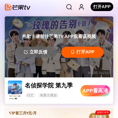
打开APP
抱歉！请前往芒果TV APP观看该视频
立即反馈
打开APP
错误码: 042312
名侦探学院 第九季
APP看高清
综艺
海量次播放
新用户专享
VIP首三月9元/月
立刻购买