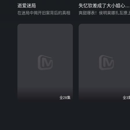
逝爱迷局
失忆钦差成了大小姐心尖
在迷局中揭开旧案背后的真相
宠
爽甜爆表！侯明昊娜扎互撩
全28集
全3
深宫替身：我竟成了太子
进击的皇后 阿拉伯语字
的命
阿九忍辱负重逆天改命
版
皇帝与皇后的痛心虐恋