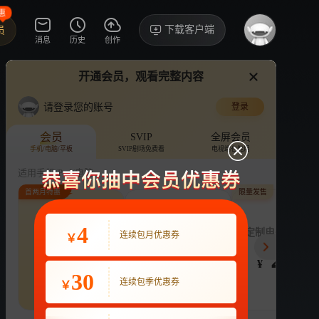
惠
下载客户端
员
消息
历史
创作
开通会员，观看完整内容
视频
讨论
·5
请登录您的账号
登录
郡主要升咖
›
详情
会员
SVIP
全屏会员
手机/电脑/平板
SVIP剧场免费看
电视端也能用
微短剧
38.8万次播放
刘艺淇
韩潇珧
适用手机/Pad/电脑
首两月特惠
限量发售
评论
收藏
下载
换设备看
分享
连续包月
4
连续包季
定制电子吧唧年
连续包月优惠券
￥
22
63
248
开通VIP会员
免前贴片广告，解锁会员权益
¥
¥
¥
热剧抢先看
|
广告特权
|
1080P
30
22
连续包季优惠券
￥
立即开通