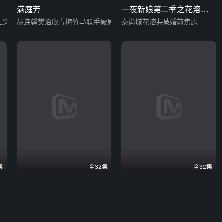
满庭芳
一夜新娘第二季之花溶驭
上头
胡连馨樊治欣青梅竹马联手破局
夫记
秦尚城花溶共破婚前焦虑
集
全32集
全32集
幕
花溪记
白玉思无瑕
戏精少女意外美救英雄
张耀化身纨绔公子反撩冷面少女