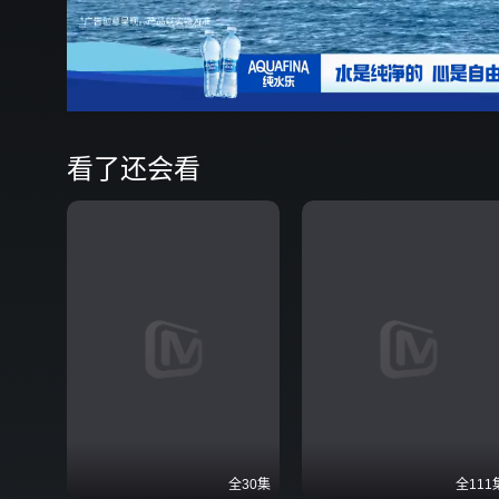
01:23
/16:03
看了还会看
全30集
全111