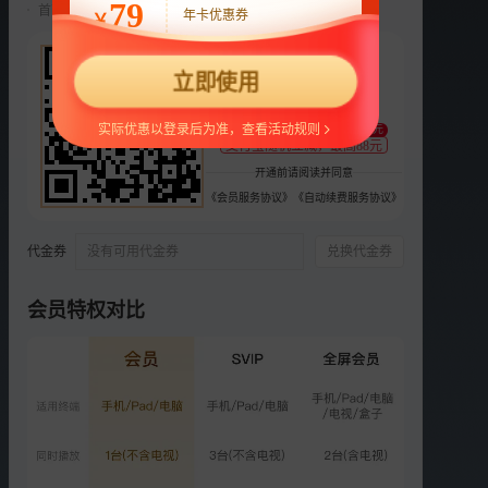
79
首两月仅18元/月，第三月起自动续费22元/月，可随时取消。
年卡优惠券
￥
选集
24集全
22
立即使用
限免
限免
限免
限免
限免
¥
1
2
3
4
5
支持
扫码支付
实际优惠以登录后为准，查看活动规则
至少减1元
限免
限免
限免
限免
限免
支付宝随机立减，最高88元
6
7
8
9
10
开通前请阅读并同意
《会员服务协议》
《自动续费服务协议》
限免
限免
VIP
VIP
VIP
11
12
13
14
15
代金券
没有可用代金券
兑换代金券
VIP
VIP
VIP
VIP
VIP
16
17
18
19
20
会员特权对比
更多选集