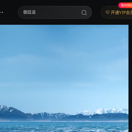
限时特
御廷谣
开通VIP会
歌手2026
你好，星期六
中餐厅·南洋拾光季
快乐老家
野狗骨头
忙忙碌碌寻宝藏2
我们的宿舍·归心季
爸爸当家 第五季