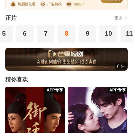
正片
更多
5
6
7
8
9
10
11
广告
猜你喜欢
APP专享
APP专享