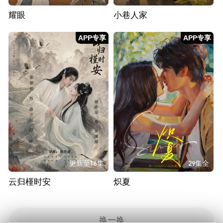
耀眼
小巷人家
APP专享
APP专享
更新至16集
29集全
云归槿时安
炽夏
换一换