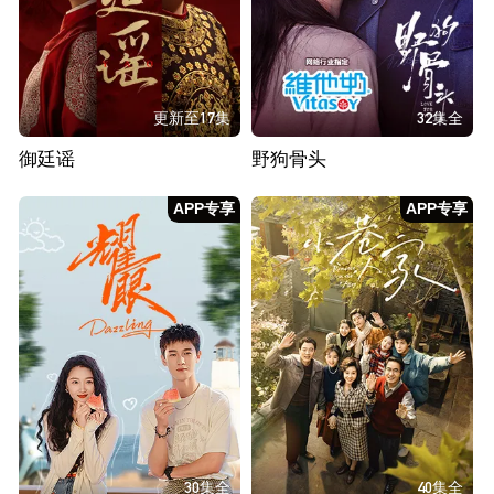
更新至17集
32集全
御廷谣
野狗骨头
APP专享
APP专享
30集全
40集全