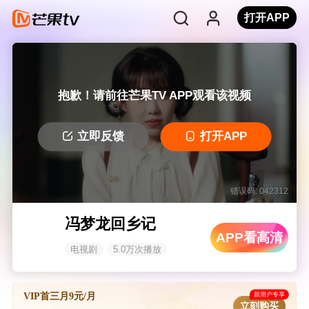
打开APP
抱歉！请前往芒果TV APP观看该视频
立即反馈
打开APP
错误码: 042312
冯梦龙回乡记
APP看高清
电视剧
5.0万次播放
新用户专享
VIP首三月9元/月
立刻购买