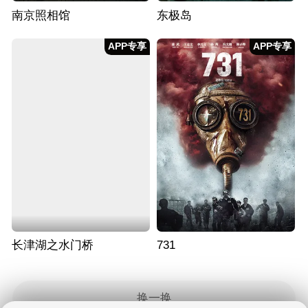
南京照相馆
东极岛
APP专享
APP专享
长津湖之水门桥
731
换一换