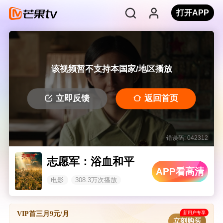
打开APP
该视频暂不支持本国家/地区播放
立即反馈
返回首页
错误码: 042312
志愿军：浴血和平
APP看高清
电影
308.3万次播放
新用户专享
VIP首三月9元/月
立刻购买