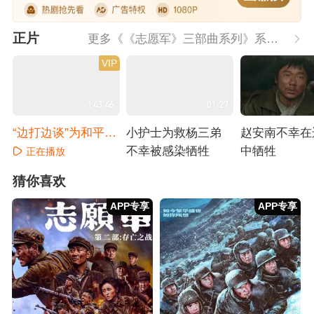
正片
更多《《志愿军》三部曲系列》系列内容
VIP
143:46
01:27
“边打边谈”为和平携
小护士为救杨三弟
赵安南不幸在
手奋战
不幸被感染牺牲
中牺牲
正在播放
正在播放
正在播放
猜你喜欢
APP专享
APP专享