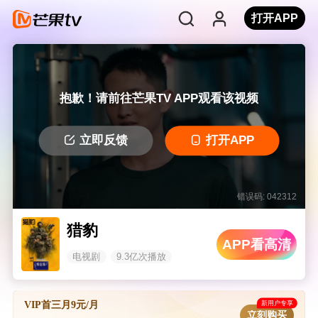
打开APP
抱歉！请前往芒果TV APP观看该视频
立即反馈
打开APP
错误码: 042312
猎豹
APP看高清
电视剧
9.3亿次播放
新用户专享
VIP首三月9元/月
立刻购买