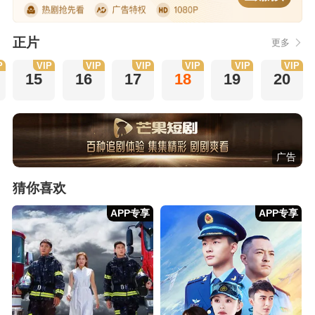
正片
更多
P
VIP
VIP
VIP
VIP
VIP
VIP
15
16
17
18
19
20
广告
猜你喜欢
APP专享
APP专享