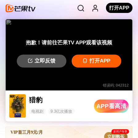
打开APP
抱歉！请前往芒果TV APP观看该视频
立即反馈
打开APP
错误码: 042312
猎豹
APP看高清
电视剧
9.3亿次播放
新用户专享
VIP首三月9元/月
立刻购买