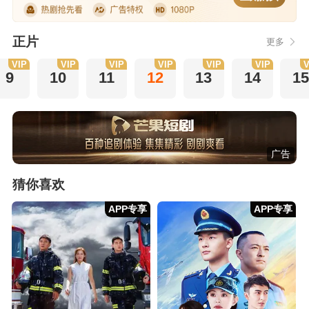
正片
更多
VIP
VIP
VIP
VIP
VIP
VIP
V
9
10
11
12
13
14
1
广告
猜你喜欢
APP专享
APP专享