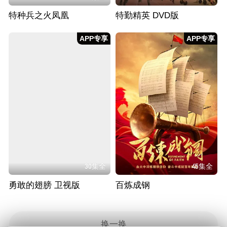
特种兵之火凤凰
特勤精英 DVD版
APP专享
APP专享
30集全
45集全
勇敢的翅膀 卫视版
百炼成钢
换一换