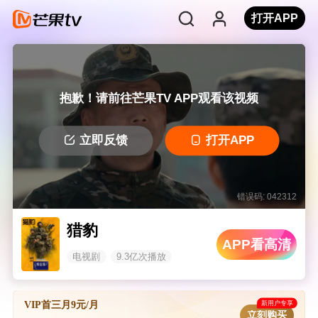
打开APP
抱歉！请前往芒果TV APP观看该视频
立即反馈
打开APP
错误码: 042312
猎豹
APP看高清
电视剧
9.3亿次播放
新用户专享
VIP首三月9元/月
立刻购买