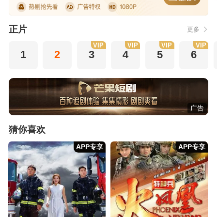
正片
更多
VIP
VIP
VIP
VIP
1
2
3
4
5
6
广告
猜你喜欢
APP专享
APP专享