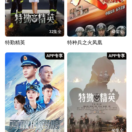
32集全
43集全
特勤精英
特种兵之火凤凰
APP专享
APP专享
30集全
40集全