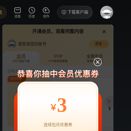
下载客户端
员
消息
历史
创作
开通会员，观看完整内容
视频
讨论
·58
一第一第一第一
两个小时
请登录您的账号
登录
姐姐妹妹抓娃娃
›
详情
我来啦！！
会员
SVIP
全屏会员
手机/电脑/平板
SVIP剧场免费看
电视端也能用
又剪了一遍…
综艺
旅游
文化
娱乐
适用手机/Pad/电脑
首月特惠
评论
收藏
下载
换设备看
64.6万分享
连续包月
连续包年
季
3
22
218
78
开通VIP会员
免前贴片广告，解锁会员权益
￥
¥
¥
¥
热剧抢先看
|
广告特权
|
1080P
22
立即开通
连续包月优惠券