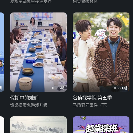
夏瀚宇郑繁星接连受挫
何炅谢娜合体
期
10-15期
01-21期
假期中的她们
名侦探学院 第五季
饭桌捣蛋鬼游戏升级
马场奇异事件（下）