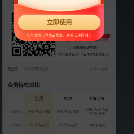
到期前自动续费22元/月，可随时取消。
选集
更多
22
正片
衍生
立即使用
¥
支持
扫码支付
VIP
抓娃碎片：抓手团红包大作
实际优惠以登录后为准，查看活动规则
至少减0.5元
支付宝扫码随机立减，最高88元
战
开通前请阅读并同意
1210.0万次播放
2025-08-25
《会员服务协议》
《自动续费服务协议》
VIP
抓娃碎片：抓手团出发vlog
代金券
没有可用代金券
兑换代金券
984.7万次播放
2025-09-01
会员特权对比
VIP
游戏集锦篇：爆笑游戏大放
送
2776.3万次播放
2025-11-18
VIP
旅行Vlog篇：感受浪漫土
耳其