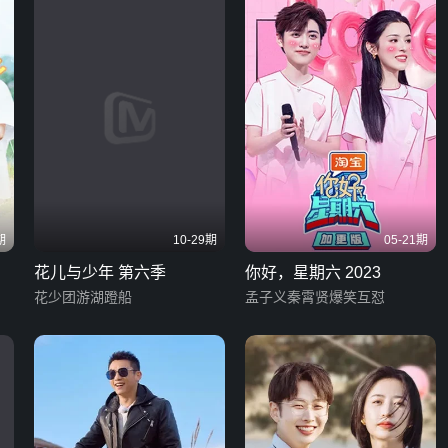
期
10-29期
05-21期
花儿与少年 第六季
你好，星期六 2023
花少团游湖蹬船
孟子义秦霄贤爆笑互怼