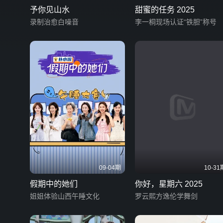
予你见山水
甜蜜的任务 2025
录制治愈白噪音
李一桐现场认证“铁胆”称号
09-04期
10-31
假期中的她们
你好，星期六 2025
姐姐体验山西午睡文化
罗云熙方逸伦学舞剑