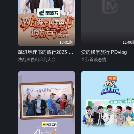
10-31期
11-06
跳进地理书的旅行2025·青
爱的修学旅行 PDvlog
海篇
决战黑独山论剑大会
金莎首谈恋情