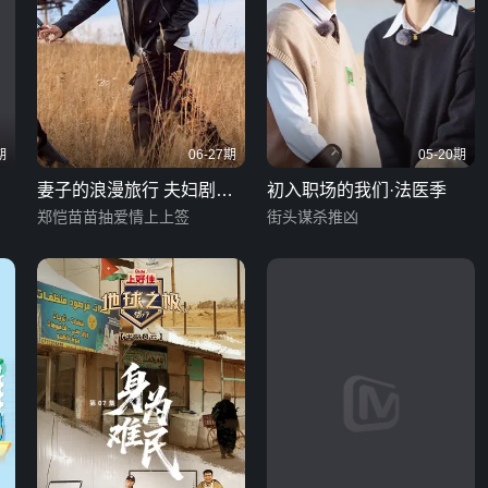
期
06-27期
05-20期
妻子的浪漫旅行 夫妇剧情
初入职场的我们·法医季
版
郑恺苗苗抽爱情上上签
街头谋杀推凶