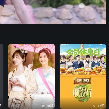
123:32
576P
倍速
发射
期
08-20期
07-17期