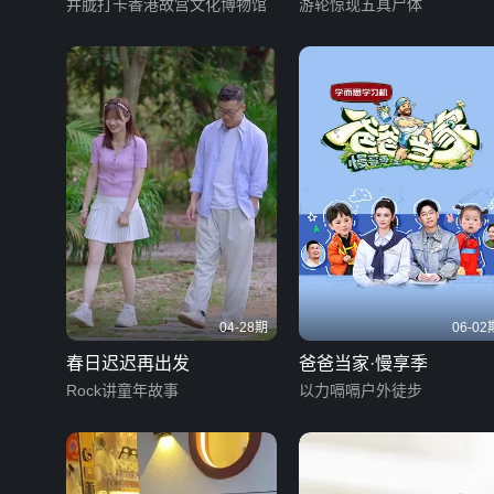
井胧打卡香港故宫文化博物馆
游轮惊现五具尸体
04-28期
06-02
春日迟迟再出发
爸爸当家·慢享季
Rock讲童年故事
以力嗝嗝户外徒步