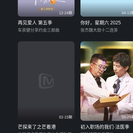
12-24期
04-13
再见爱人 第五季
你好，星期六 2025
车崇健分享约会三部曲
张杰魏大勋十二连答
02-15期
05-29
芒探来了之芒着港
初入职场的我们·法医季