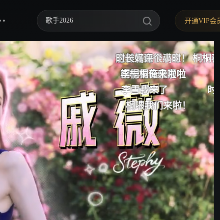
歌手2026
开通VIP会
你好，星期六
这时长我很满意
来了
居然有两个小时！
时长满意
时长好评
桐桐薇薇我来啦！
第
中餐厅·南洋拾光季
桐薇我来啦
来啦
难得良心一回
桐桐薇薇我来啦
李一桐俺来啦
太好了，我们有救了，是
快乐老家
李雪我来了
时长好评
桐心薇泯
桐喂我们来啦！
全是正片播过的…
野狗骨头
忙忙碌碌寻宝藏2
我们的宿舍·归心季
爸爸当家 第五季
密室大逃脱 第八季