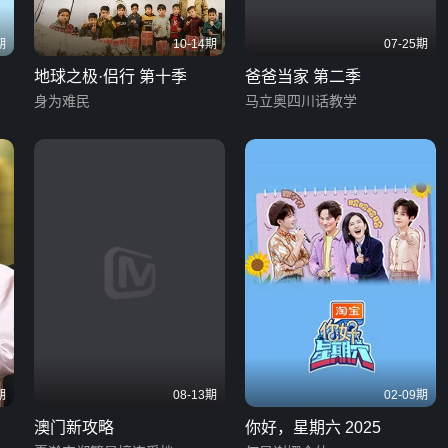
期
10-14期
07-25期
地球之极·侣行 第十季
爸爸当家 第二季
身为难民
马立奥四川话教学
期
08-13期
02-09期
澳门新攻略
你好，星期六 2025