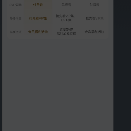
2797.2万次播放
2025-11-25
精彩短片
更多
›
04:20
10:25
绝美剧照花絮大公开
抓手团全员游戏脑洞大开
09:58
07:43
抓手团锁定女推3主题？
抓手团合宿夜聊话题首放
送