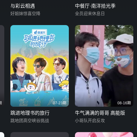
与彩云相遇
中餐厅·南洋拾光季
好姐妹惊喜空降
全员迎来休息日
期
07-23期
08-16期
跳进地理书的旅行
牛气满满的哥哥 高能版
跳地团高空峡谷挑战
小哥队开启反攻