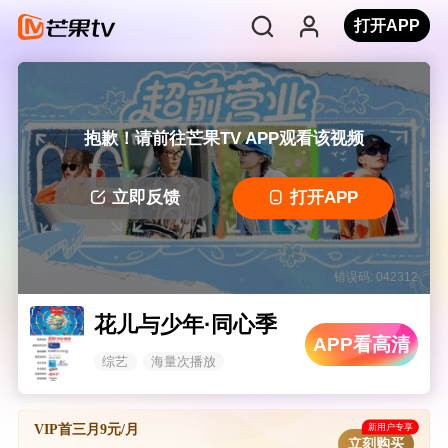
打开APP
抱歉！请前往芒果TV APP观看该视频
立即反馈
打开APP
错误码: 042312
花儿与少年·同心季
APP看高清
综艺
海量次播放
新用户专享
VIP首三月9元/月
立刻购买