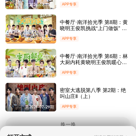
俊凯手动维持鸡舍秩序引爆笑
第2026-07-31期
APP专享
中餐厅·南洋拾光季 第8期：黄
晓明王俊凯挑战“上门做饭” 海
清制作美味惊喜助力
第2026-08-07期
APP专享
中餐厅·南洋拾光季 第6期：林
大厨内耗黄晓明王俊凯暖心安
慰 尹浩宇惊喜回归助力营业
第2026-07-24期
APP专享
密室大逃脱第八季 第2期：绝
叫山庄Ⅱ（上）
第2026-07-29期
APP专享
换一换