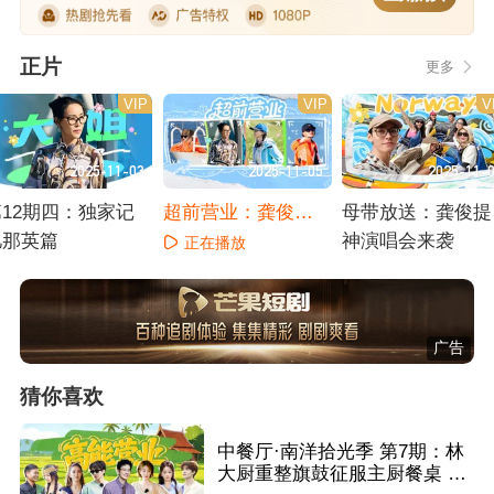
正片
更多
VIP
VIP
V
2025-11-03
2025-11-05
2025-11-
第12期四：独家记
超前营业：龚俊打
母带放送：龚俊提
忆那英篇
分那英车技
神演唱会来袭
正在播放
正在播放
正在播放
广告
猜你喜欢
中餐厅·南洋拾光季 第7期：林
大厨重整旗鼓征服主厨餐桌 王