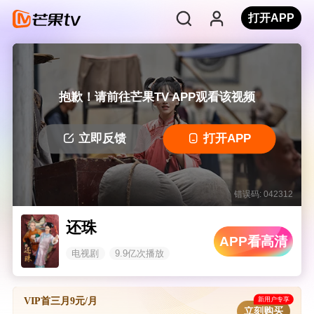
打开APP
抱歉！请前往芒果TV APP观看该视频
立即反馈
打开APP
错误码: 042312
还珠
APP看高清
电视剧
9.9亿次播放
新用户专享
VIP首三月9元/月
立刻购买