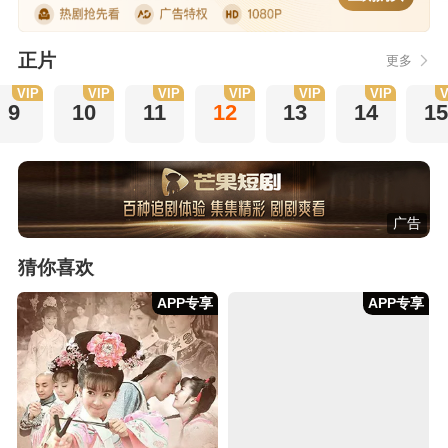
正片
更多
VIP
VIP
VIP
VIP
VIP
VIP
V
9
10
11
12
13
14
1
广告
猜你喜欢
APP专享
APP专享