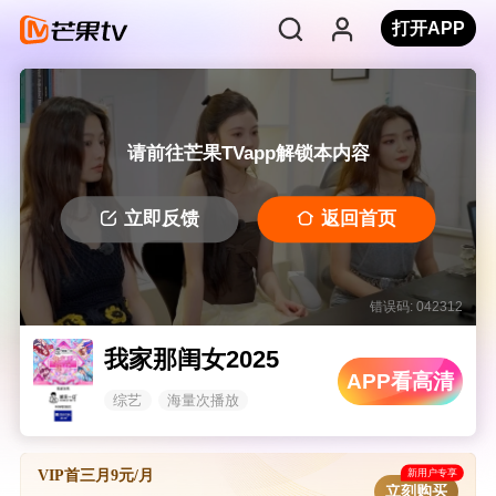
打开APP
请前往芒果TVapp解锁本内容
立即反馈
返回首页
错误码: 042312
我家那闺女2025
APP看高清
综艺
海量次播放
新用户专享
VIP首三月9元/月
立刻购买