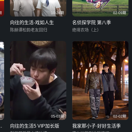
期
10-24期
02-09期
向往的生活-戏如人生
名侦探学院 第八季
陈赫谭松韵老友回归
绝境农场（上）
期
05-03期
02-02期
青
向往的生活5 VIP加长版
我家那小子·好好生活季