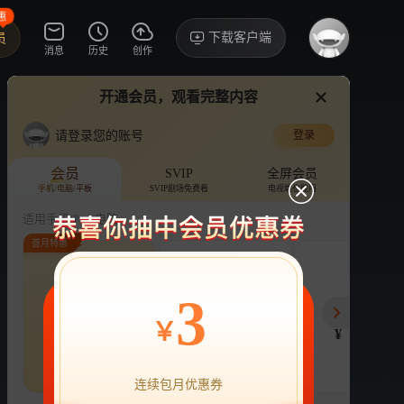
惠
下载客户端
员
消息
历史
创作
开通会员，观看完整内容
视频
讨论
·62
啦
请登录您的账号
登录
我家那闺女2025
›
详情
会员
SVIP
全屏会员
手机/电脑/平板
SVIP剧场免费看
电视端也能用
综艺
生活
家庭
适用手机/Pad/电脑
首月特惠
评论
收藏
下载
换设备看
151.6万分享
连续包月
连续包年
季
3
22
218
78
开通VIP会员
免前贴片广告，解锁会员权益
￥
¥
¥
¥
热剧抢先看
|
广告特权
|
1080P
22
立即开通
连续包月优惠券