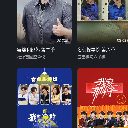
03-31期
03-02
婆婆和妈妈 第二季
名侦探学院 第六季
杜淳首回应争议
五亩棋与六子棋