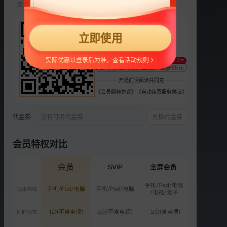
到期前自动续费22元/月，可随时取消。
选集
更多
22
2025
2024
第二季
第一季
立即使用
¥
正片
衍生
支持
扫码支付
实际优惠以登录后为准，查看活动规则
至少减0.5元
VIP
支付宝扫码随机立减，最高88元
第9期上：井迪交友李嘉格
开通前请阅读并同意
出招
《会员服务协议》
《自动续费服务协议》
5383.5万次播放
2025-10-05
代金券
没有可用代金券
兑换代金券
VIP
第9期下：罗予彤蒋一侨路
演
会员特权对比
5279.9万次播放
2025-10-05
VIP
加更版：井迪井胧阿如那露
营
1104.3万次播放
2025-10-07
SVIP