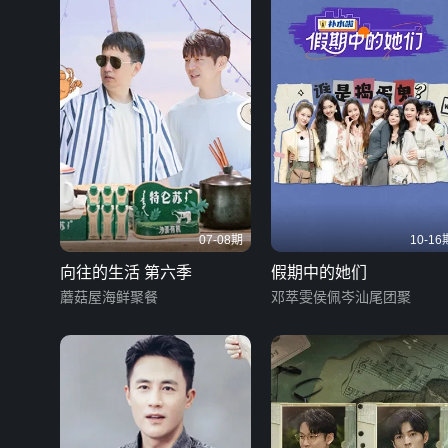
07-08期
10-16
向往的生活 第六季
假期中的她们
蘑菇屋海鲜聚餐
邓萃雯侯佩岑汕尾团聚