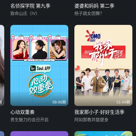
名侦探学院 第九季
婆婆和妈妈 第二季
致命山庄（IV）
杨子跳女团舞？
期
08-06期
01-04期
心动双重奏
我家那小子·好好生活季
男生魅力约会日开启
阿如那教井胧健身