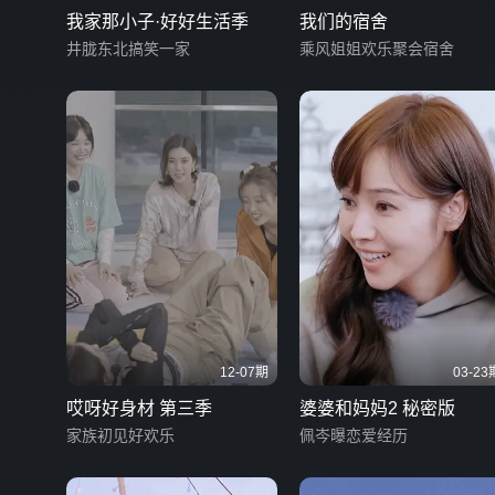
我家那小子·好好生活季
我们的宿舍
井胧东北搞笑一家
乘风姐姐欢乐聚会宿舍
12-07期
03-23
哎呀好身材 第三季
婆婆和妈妈2 秘密版
家族初见好欢乐
佩岑曝恋爱经历