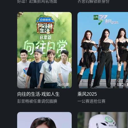
好逗！赶集抓鸡名场面
海篇
齐思钧解锁新身份
11-01期
03-28
向往的生活-戏如人生
乘风2025
彭昱畅被任重调侃腼腆
一公赛道抢位赛