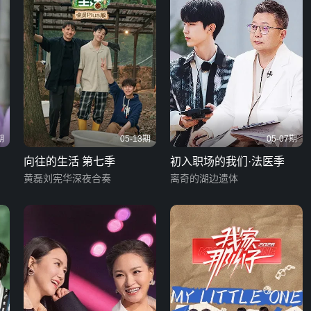
期
05-13期
05-07期
向往的生活 第七季
初入职场的我们·法医季
黄磊刘宪华深夜合奏
离奇的湖边遗体