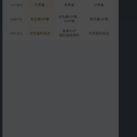
闺女超有料：毕雯珺逗笑张
予曦
1109.3万次播放
2025-10-07
VIP
轻加更：罗予彤被评价生人
勿近
815.7万次播放
2025-10-11
更多选集
精彩短片
更多
›
06:15
06:11
轻加更：刘思远和朋友露
轻加更：井迪李嘉格谈心
营