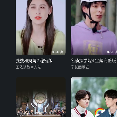
05-10期
07-10
婆婆和妈妈2 秘密版
名侦探学院4 宝藏完整版
圣依谈教育方法
学长团攀岩