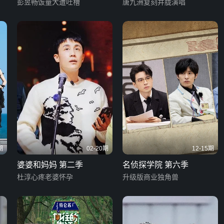
彭昱畅饭量大遭吐槽
唐九洲复刻井胧演唱
期
02-20期
12-15期
婆婆和妈妈 第二季
名侦探学院 第六季
杜淳心疼老婆怀孕
升级版商业独角兽