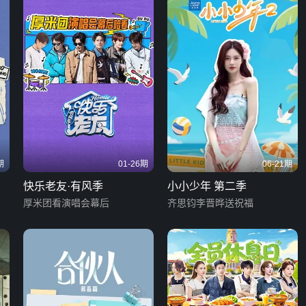
期
01-26期
06-21期
快乐老友·有风季
小小少年 第二季
厚米团看演唱会幕后
齐思钧李晋晔送祝福