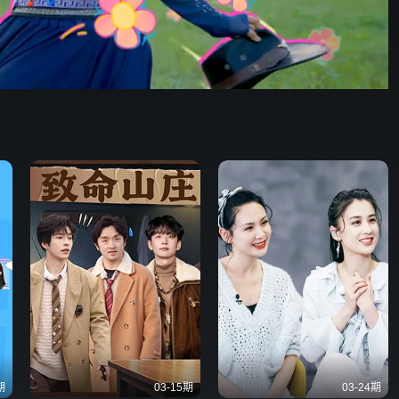
炽夏
63:28
576P
倍速
发射
期
03-15期
03-24期