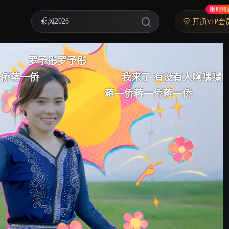
限时特
乘风2026
开通VIP会
中餐厅·南洋拾光季
太牛了吧
来看刘律
快乐老家
我来了 有没有人啊嘿嘿
忙忙碌碌寻宝藏2
一侨蒋一侨
妻子的浪漫旅行2026
我们的宿舍·归心季
克制升温
爸爸当家 第五季
你好，星期六
野狗骨头