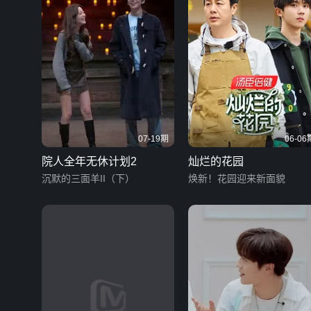
07-19期
06-06
院人全年无休计划2
灿烂的花园
沉默的三面羊II（下）
焕新！花园迎来新面貌