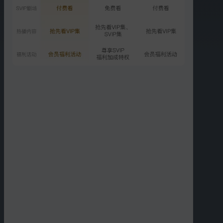
加更版：井迪管乐果果三人
约会
1182.6万次播放
2025-09-23
SVIP
闺女超有料：张予曦毕雯珺
解说
809.1万次播放
2025-09-23
更多选集
精彩短片
更多
›
06:41
06:33
轻加更：刘思远生活vlog
轻加更：井迪生活vlog第
第三弹
三弹