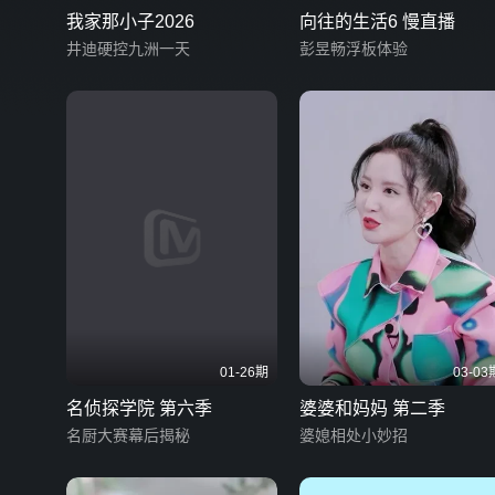
我家那小子2026
向往的生活6 慢直播
井迪硬控九洲一天
彭昱畅浮板体验
01-26期
03-03
名侦探学院 第六季
婆婆和妈妈 第二季
名厨大赛幕后揭秘
婆媳相处小妙招