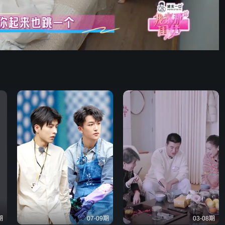
野狗骨头
73:19
576P
倍速
发射
期
07-09期
03-08期