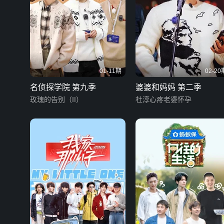
01-11期
02-20
名侦探学院 第九季
婆婆和妈妈 第二季
玫瑰的告别（II）
杜淳心疼老婆怀孕