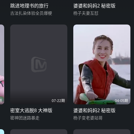
跳进地理书的旅行
婆婆和妈妈2 秘密版
古法扎染体验全员爆梗
杨子夫妻互怼
期
07-22期
04-05期
密室大逃脱8 大神版
婆婆和妈妈2 秘密版
密神团迷路暴走
杨子变老婆站哥