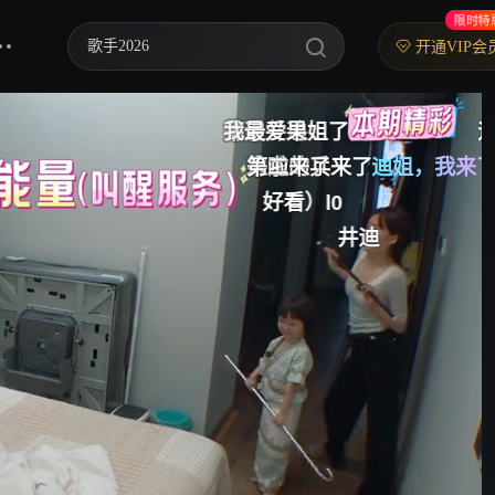
限时特
歌手2026
开通VIP会
乘风2026
来了
第一
第一
井迪井迪
我最爱果姐了
迪姐我来了
中餐厅·南洋拾光季
井迪的兵来了
来了
来了来了
来啦
第二
迪姐，我来了
井迪果
快乐老家
好看）l0
井迪
忙忙碌碌寻宝藏2
妻子的浪漫旅行2026
我们的宿舍·归心季
克制升温
爸爸当家 第五季
你好，星期六