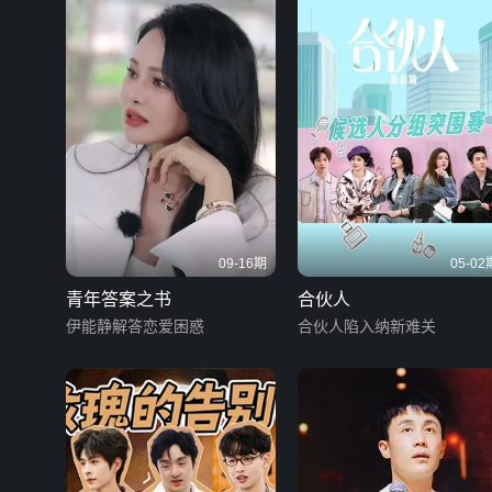
09-16期
05-02
青年答案之书
合伙人
伊能静解答恋爱困惑
合伙人陷入纳新难关