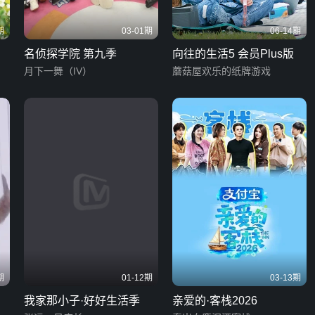
期
03-01期
06-14期
名侦探学院 第九季
向往的生活5 会员Plus版
月下一舞（IV）
蘑菇屋欢乐的纸牌游戏
期
01-12期
03-13期
我家那小子·好好生活季
亲爱的·客栈2026