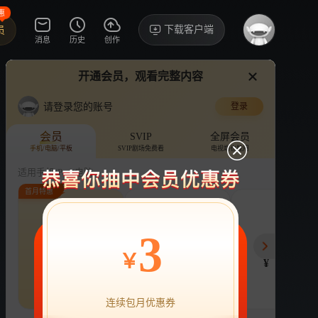
惠
下载客户端
员
消息
历史
创作
开通会员，观看完整内容
视频
讨论
·95
果
请登录您的账号
登录
我家那闺女2025
›
详情
会员
SVIP
全屏会员
手机/电脑/平板
SVIP剧场免费看
电视端也能用
综艺
生活
家庭
适用手机/Pad/电脑
首月特惠
评论
收藏
下载
换设备看
151.6万分享
连续包月
连续包年
季
3
22
218
78
开通VIP会员
免前贴片广告，解锁会员权益
￥
¥
¥
¥
热剧抢先看
|
广告特权
|
1080P
22
立即开通
连续包月优惠券