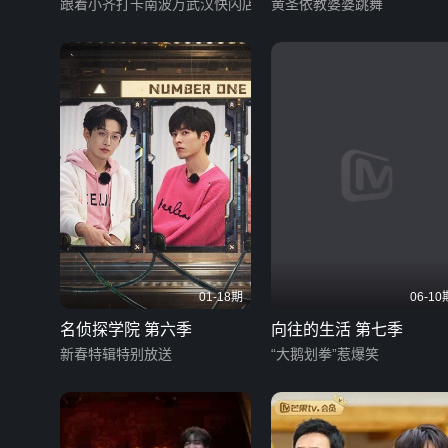
跟着小齐打卡南波万武汉快闪店
黄圣依教婆婆跳舞
01-18期
06-10
名侦探学院 第六季
向往的生活 第七季
新春特辑特别放送
“大鹅划拳”惹爆笑