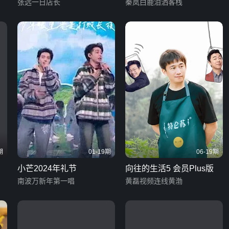
张远一日店长
秦岚白鹿泪洒客栈
期
01-19期
06-19期
小芒2024年礼节
向往的生活5 会员Plus版
南波万新年第一唱
黄磊视频连线黄渤