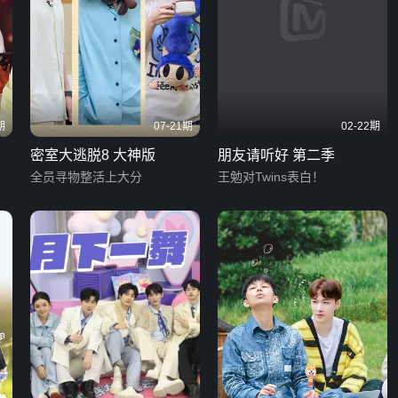
期
07-21期
02-22期
密室大逃脱8 大神版
朋友请听好 第二季
全员寻物整活上大分
王勉对Twins表白！