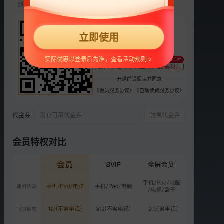
到期前自动续费22元/月，可随时取消。
选集
更多
22
2025
2024
第二季
第一季
立即使用
¥
正片
衍生
支持
扫码支付
实际优惠以登录后为准，查看活动规则
至少减0.5元
SVIP
支付宝扫码随机立减，最高88元
闺女超有料：井迪沈月联手
开通前请阅读并同意
整活
《会员服务协议》
《自动续费服务协议》
837.0万次播放
2025-09-16
代金券
没有可用代金券
兑换代金券
VIP
第7期上：井迪管乐合体带
萌娃
会员特权对比
5648.8万次播放
2025-09-21
VIP
第7期下：予彤黄灿灿校花
聚会
5408.8万次播放
2025-09-21
VIP