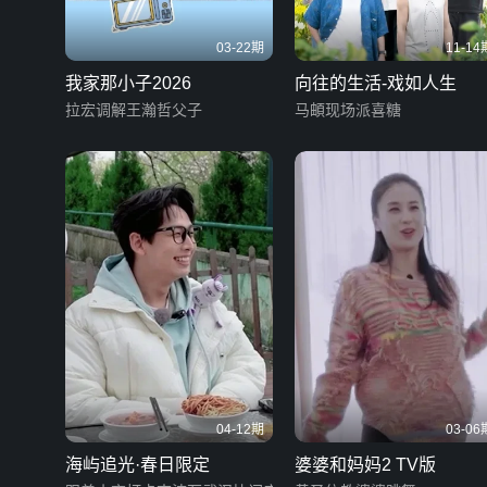
03-22期
11-14
我家那小子2026
向往的生活-戏如人生
拉宏调解王瀚哲父子
马頔现场派喜糖
04-12期
03-06
海屿追光·春日限定
婆婆和妈妈2 TV版