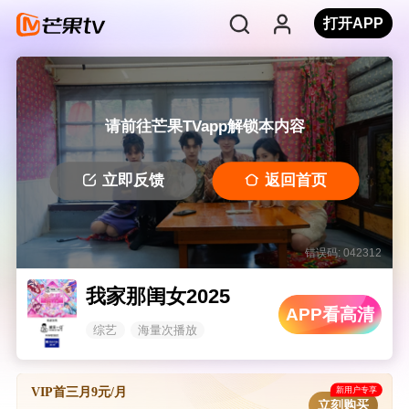
打开APP
请前往芒果TVapp解锁本内容
立即反馈
返回首页
错误码: 042312
我家那闺女2025
APP看高清
综艺
海量次播放
新用户专享
VIP首三月9元/月
立刻购买