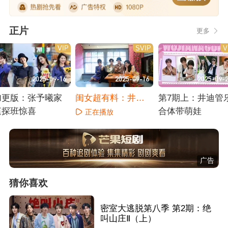
正片
更多
VIP
SVIP
V
2025-09-16
2025-09-16
2025-09-
加更版：张予曦家
闺女超有料：井迪
第7期上：井迪管
庭探班惊喜
沈月联手整活
合体带萌娃
正在播放
正在播放
正在播放
广告
猜你喜欢
密室大逃脱第八季 第2期：绝
叫山庄Ⅱ（上）