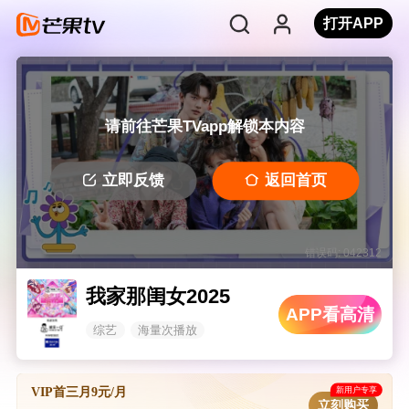
打开APP
请前往芒果TVapp解锁本内容
立即反馈
返回首页
错误码: 042312
我家那闺女2025
APP看高清
综艺
海量次播放
新用户专享
VIP首三月9元/月
立刻购买