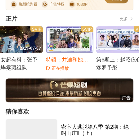
正片
更多
SVIP
SVIP
V
2025-09-09
2025-09-11
2025-09-
闺女超有料：张予
特辑：井迪和她快
第6期上：赵昭仪
曦毕雯珺组队
大的朋友们
疼罗予彤
正在播放
正在播放
正在播放
广告
猜你喜欢
密室大逃脱第八季 第2期：绝
叫山庄Ⅱ（上）